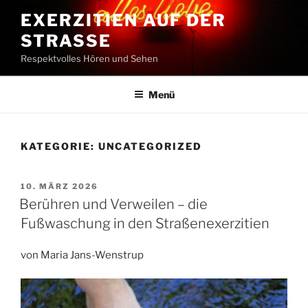
Zum
EXERZITIEN AUF DER
Inhalt
STRASSE
springen
Respektvolles Hören und Sehen
Menü
KATEGORIE:
UNCATEGORIZED
VERÖFFENTLICHT
10. MÄRZ 2026
AM
Berühren und Verweilen – die
Fußwaschung in den Straßenexerzitien
von Maria Jans-Wenstrup