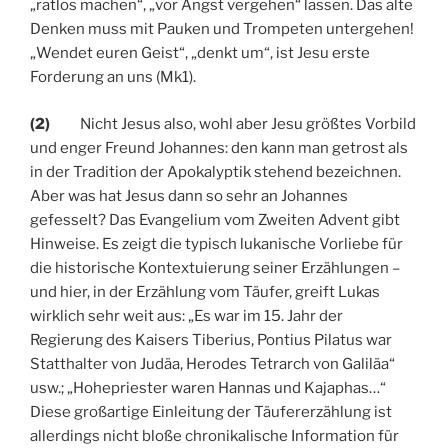
„ratlos machen“, „vor Angst vergehen“ lassen. Das alte
Denken muss mit Pauken und Trompeten untergehen!
„Wendet euren Geist“, „denkt um“, ist Jesu erste
Forderung an uns (Mk1).
(2)
Nicht Jesus also, wohl aber Jesu größtes Vorbild
und enger Freund Johannes: den kann man getrost als
in der Tradition der Apokalyptik stehend bezeichnen.
Aber was hat Jesus dann so sehr an Johannes
gefesselt? Das Evangelium vom Zweiten Advent gibt
Hinweise. Es zeigt die typisch lukanische Vorliebe für
die historische Kontextuierung seiner Erzählungen –
und hier, in der Erzählung vom Täufer, greift Lukas
wirklich sehr weit aus: „Es war im 15. Jahr der
Regierung des Kaisers Tiberius, Pontius Pilatus war
Statthalter von Judäa, Herodes Tetrarch von Galiläa“
usw.; „Hohepriester waren Hannas und Kajaphas…“
Diese großartige Einleitung der Täufererzählung ist
allerdings nicht bloße chronikalische Information für