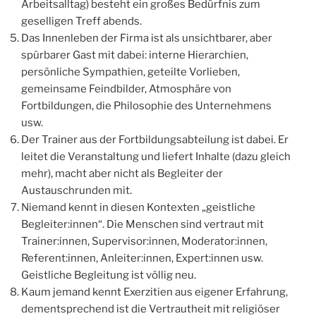
Arbeitsalltag) besteht ein großes Bedürfnis zum
geselligen Treff abends.
Das Innenleben der Firma ist als unsichtbarer, aber
spürbarer Gast mit dabei: interne Hierarchien,
persönliche Sympathien, geteilte Vorlieben,
gemeinsame Feindbilder, Atmosphäre von
Fortbildungen, die Philosophie des Unternehmens
usw.
Der Trainer aus der Fortbildungsabteilung ist dabei. Er
leitet die Veranstaltung und liefert Inhalte (dazu gleich
mehr), macht aber nicht als Begleiter der
Austauschrunden mit.
Niemand kennt in diesen Kontexten „geistliche
Begleiter:innen“. Die Menschen sind vertraut mit
Trainer:innen, Supervisor:innen, Moderator:innen,
Referent:innen, Anleiter:innen, Expert:innen usw.
Geistliche Begleitung ist völlig neu.
Kaum jemand kennt Exerzitien aus eigener Erfahrung,
dementsprechend ist die Vertrautheit mit religiöser