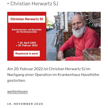
AM
+ Christian Herwartz SJ
Am 20. Februar 2022 ist Christian Herwartz SJ im
Nachgang einer Operation im Krankenhaus Havelhöhe
gestorben.
„+
weiterlesen
Christian
Herwartz
VERÖFFENTLICHT
19. NOVEMBER 2020