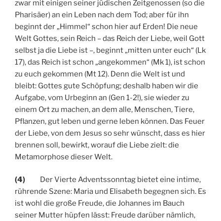
zwar mit einigen seiner jüdischen Zeitgenossen (so die
Pharisäer) an ein Leben nach dem Tod; aber für ihn
beginnt der „Himmel“ schon hier auf Erden! Die neue
Welt Gottes, sein Reich – das Reich der Liebe, weil Gott
selbst ja die Liebe ist –, beginnt „mitten unter euch“ (Lk
17), das Reich ist schon „angekommen“ (Mk 1), ist schon
zu euch gekommen (Mt 12). Denn die Welt ist und
bleibt: Gottes gute Schöpfung; deshalb haben wir die
Aufgabe, vom Urbeginn an (Gen 1-2!), sie wieder zu
einem Ort zu machen, an dem alle, Menschen, Tiere,
Pflanzen, gut leben und gerne leben können. Das Feuer
der Liebe, von dem Jesus so sehr wünscht, dass es hier
brennen soll, bewirkt, worauf die Liebe zielt: die
Metamorphose dieser Welt.
(4)
Der Vierte Adventssonntag bietet eine intime,
rührende Szene: Maria und Elisabeth begegnen sich. Es
ist wohl die große Freude, die Johannes im Bauch
seiner Mutter hüpfen lässt: Freude darüber nämlich,