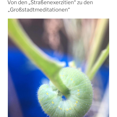
AM
SJ“
Von den „Straßenexerzitien“ zu den
„Großstadtmeditationen“