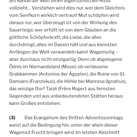
am Rande der Welt einen eigentümlichen Ritus
vollzieht… Verstehen wird dies nur, wer dem Gleichnis
vom Senfkorn wirklich vertraut! Mut schöpfen wird
daraus nur, wer überzeugt ist von der Wirkung des
Sauerteigs: wer erfüllt ist von dem Glauben an die
göttliche Schöpferkraft, die Liebe, die alles
durchdringt, alles im Dasein hält und aus kleinsten
Anfängen die Welt verwandeln kann! Wagemutig –
aber durchaus nicht einzigartig: Denn ob abgelegene
Ödnis im Niemandsland (Mose), ob verlassene
Grabkammer (Antonios der Ägypter), die Ruine von St.
Damiano (Franziskus), die Höhle bei Manresa (Ignatius),
das winzige Dorf Taizé (Frère Roger): aus fernsten
Gegenden und aus unbedeutendsten Stätten heraus
kann Großes entstehen.
(3)
Das Evangelium des Dritten Adventssonntags
weist auf die Bedingung hin, unter der allein dieser
Wagemut Frucht bringen wird. Im letzten Abschnitt