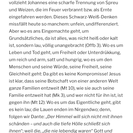
vollzieht Johannes eine scharfe Trennung von Spreu
und Weizen, die im Feuer verbrannt bzw. als Ernte
eingefahren werden. Dieses Schwarz-Weiß-Denken
missfällt heute so manchem: unfein, undifferenziert.
Aber wo es ans Eingemachte geht, um
Grundsätzliches, da ist alles, was nicht heiß oder kalt
ist, sondern lau, völlig unangebracht (Offb 3). Wo es um
Leben und Tod geht, um Freiheit oder Unterdrükkung,
um reich und arm, satt und hungrig, wo es um den
Menschen und seine Würde, seine Freiheit, seine
Gleichheit geht: Da gibt es keine Kompromisse! Jesus
ist klar, dass seine Botschaft von einer anderen Welt
ganze Familien entzweit (Mt 10), wie sie auch seine
Familie entzweit hat (Mk 3), und wer nicht für ihn ist, ist
gegen ihn (Mt 12): Wo es um das Eigentliche geht, gibt
es kein lau; die Lauen enden im Nirgendwo; denn,
folgen wir Dante: „
Der Himmel will sich nicht mit ihnen
schänden – und auch die tiefe Hölle schließt sich
ihnen
“; weil die, „
die nie lebendig waren
“ Gott
und