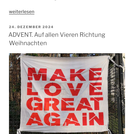
„Berühren
weiterlesen
und
Verweilen
VERÖFFENTLICHT
24. DEZEMBER 2024
AM
–
ADVENT. Auf allen Vieren Richtung
die
Weihnachten
Fußwaschung
in
den
Straßenexerzitien“