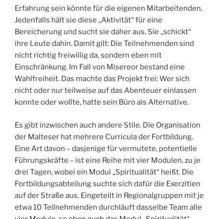
Erfahrung sein könnte für die eigenen Mitarbeitenden.
Jedenfalls hält sie diese „Aktivität“ für eine
Bereicherung und sucht sie daher aus. Sie „schickt“
ihre Leute dahin. Damit gilt: Die Teilnehmenden sind
nicht richtig freiwillig da, sondern eben mit
Einschränkung. Im Fall von Misereor bestand eine
Wahlfreiheit. Das machte das Projekt frei: Wer sich
nicht oder nur teilweise auf das Abenteuer einlassen
konnte oder wollte, hatte sein Büro als Alternative.
Es gibt inzwischen auch andere Stile. Die Organisation
der Malteser hat mehrere Curricula der Fortbildung.
Eine Art davon – dasjenige für vermutete, potentielle
Führungskräfte – ist eine Reihe mit vier Modulen, zu je
drei Tagen, wobei ein Modul „Spiritualität“ heißt. Die
Fortbildungsabteilung suchte sich dafür die Exerzitien
auf der Straße aus. Eingeteilt in Regionalgruppen mit je
etwa 10 Teilnehmenden durchläuft dasselbe Team alle
vier Module, so eben auch das Modul „Spiritualität“.