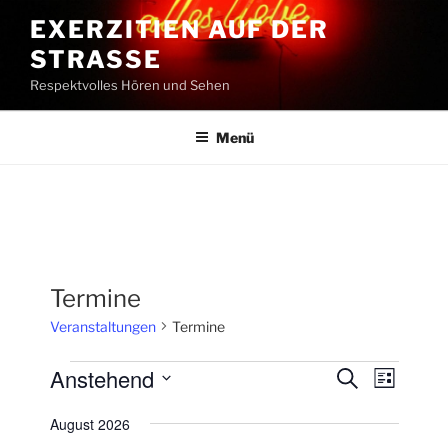
Zum
EXERZITIEN AUF DER
Inhalt
STRASSE
springen
Respektvolles Hören und Sehen
Menü
Termine
Veranstaltungen
Termine
Veranstaltungen
Anstehend
V
V
S
L
u
e
e
i
D
c
August 2026
s
r
a
r
h
t