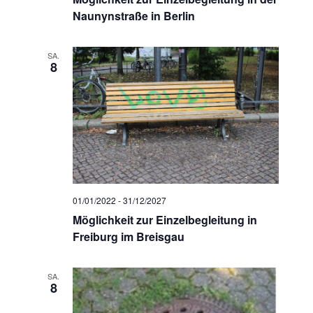
v
Naunynstraße in Berlin
i
g
SA.
8
a
t
i
o
n
01/01/2022
-
31/12/2027
Möglichkeit zur Einzelbegleitung in
Freiburg im Breisgau
SA.
8