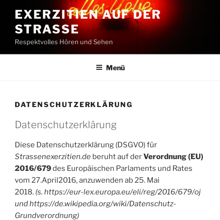
Zum
EXERZITIEN AUF DER
Inhalt
STRASSE
springen
Respektvolles Hören und Sehen
Menü
DATENSCHUTZERKLÄRUNG
Datenschutzerklärung
Diese Datenschutzerklärung (DSGVO) für
Strassenexerzitien.de
beruht auf der
V
erordnung (EU)
2016/679
des Europäischen Parlaments und Rates
vom 27.April2016, anzuwenden ab 25. Mai
2018.
(s.
https://eur-lex.europa.eu/eli/reg/2016/679/oj
und https://de.wikipedia.org/wiki/Datenschutz-
Grundverordnung
)