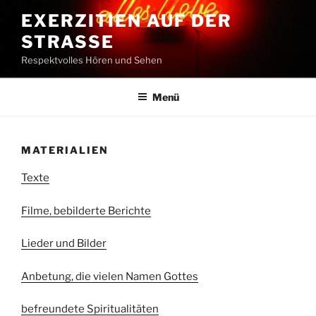
Zum
EXERZITIEN AUF DER
Inhalt
STRASSE
springen
Respektvolles Hören und Sehen
Menü
MATERIALIEN
Texte
Filme, bebilderte Berichte
Lieder und Bilder
Anbetung, die vielen Namen Gottes
befreundete Spiritualitäten