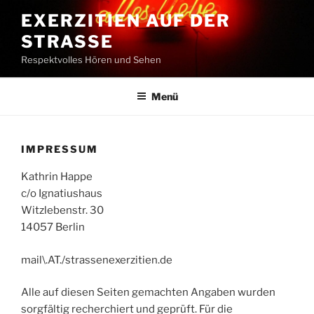
Zum
EXERZITIEN AUF DER
Inhalt
STRASSE
springen
Respektvolles Hören und Sehen
Menü
IMPRESSUM
Kathrin Happe
c/o Ignatiushaus
Witzlebenstr. 30
14057 Berlin
mail\.AT./strassenexerzitien.de
Alle auf diesen Seiten gemachten Angaben wurden
sorgfältig recherchiert und geprüft. Für die