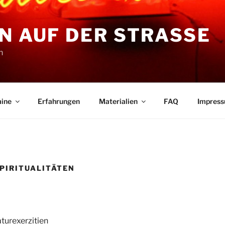
N AUF DER STRASSE
n
ine
Erfahrungen
Materialien
FAQ
Impres
PIRITUALITÄTEN
aturexerzitien