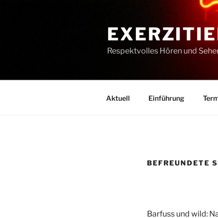
Zum
Inhalt
EXERZITIE
springen
Respektvolles Hören und Sehe
Aktuell
Einführung
Term
BEFREUNDETE S
Barfuss und wild: N