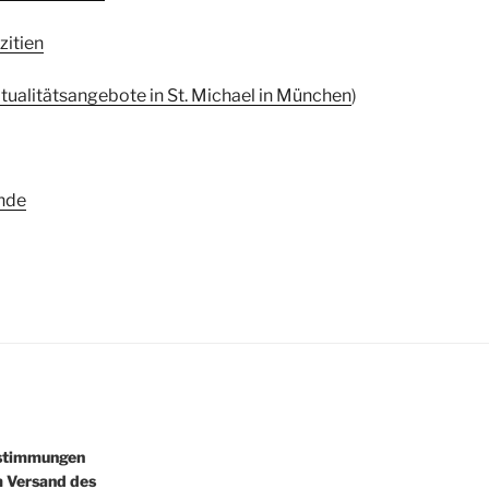
zitien
itualitätsangebote in St. Michael in München
)
nde
estimmungen
m Versand des