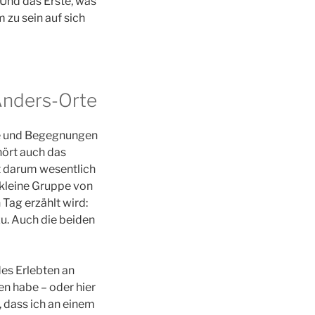
 Und das Erste, was
 zu sein auf sich
Anders-Orte
se und Begegnungen
hört auch das
rt darum wesentlich
 kleine Gruppe von
 Tag erzählt wird:
u. Auch die beiden
es Erlebten an
n habe – oder hier
, dass ich an einem