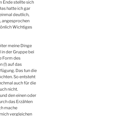
Ende stellte sich
Das hatte ich gar
einmal deutlich,
e, angesprochen
önlich Wichtiges
eiter meine Dinge
 in der Gruppe bei
ve Form des
 (!) auf das
rfügung. Das tun die
chten. So entsteht
chmal auch für die
uch nicht.
 und den einen oder
rch das Erzählen
 Ich mache
 mich vergleichen