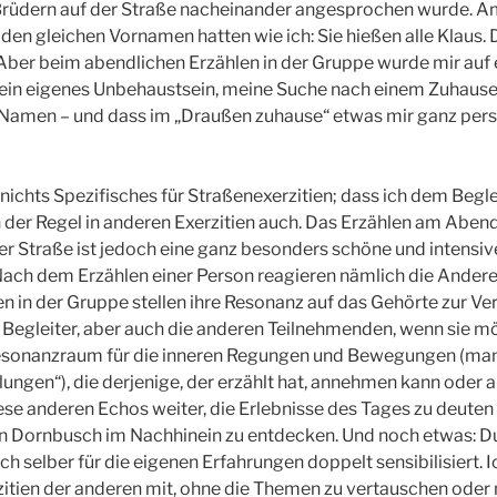
rüdern auf der Straße nacheinander angesprochen wurde. Am 
e den gleichen Vornamen hatten wie ich: Sie hießen alle Klaus. 
. Aber beim abendlichen Erzählen in der Gruppe wurde mir auf 
mein eigenes Unbehaustsein, meine Suche nach einem Zuhaus
Namen – und dass im „Draußen zuhause“ etwas mir ganz pers
 nichts Spezifisches für Straßenexerzitien; dass ich dem Begl
in der Regel in anderen Exerzitien auch. Das Erzählen am Abend
der Straße ist jedoch eine ganz besonders schöne und intensi
ach dem Erzählen einer Person reagieren nämlich die Anderen
n in der Gruppe stellen ihre Resonanz auf das Gehörte zur Ve
Begleiter, aber auch die anderen Teilnehmenden, wenn sie mö
Resonanzraum für die inneren Regungen und Bewegungen (man
ungen“), die derjenige, der erzählt hat, annehmen kann oder a
iese anderen Echos weiter, die Erlebnisse des Tages zu deuten
 Dornbusch im Nachhinein zu entdecken. Und noch etwas: Du
ch selber für die eigenen Erfahrungen doppelt sensibilisiert.
itien der anderen mit, ohne die Themen zu vertauschen oder