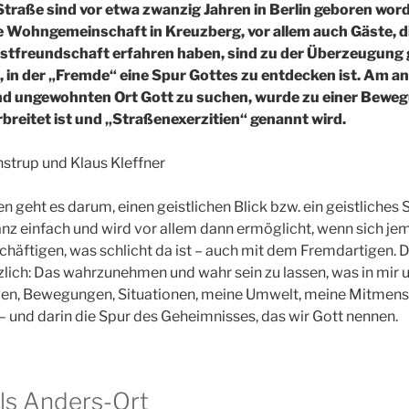
 Straße sind vor etwa zwanzig Jahren in Berlin geboren word
 Wohngemeinschaft in Kreuzberg, vor allem auch Gäste, d
stfreundschaft erfahren haben, sind zu der Überzeugun
 in der „Fremde“ eine Spur Gottes zu entdecken ist. Am a
d ungewohnten Ort Gott zu suchen, wurde zu einer Beweg
rbreitet ist und „Straßenexerzitien“ genannt wird.
strup und Klaus Kleffner
ien geht es darum, einen geistlichen Blick bzw. ein geistliche
ganz einfach und wird vor allem dann ermöglicht, wenn sich jem
chäftigen, was schlicht da ist – auch mit dem Fremdartigen. 
zlich: Das wahrzunehmen und wahr sein zu lassen, was in mi
ngen, Bewegungen, Situationen, meine Umwelt, meine Mitmens
– und darin die Spur des Geheimnisses, das wir Gott nennen.
als Anders-Ort