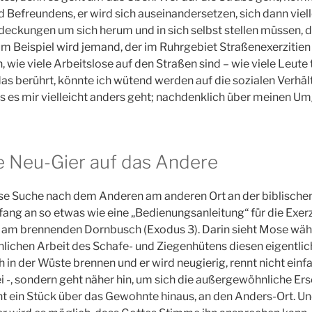
Befreundens, er wird sich auseinandersetzen, sich dann viell
ckungen um sich herum und in sich selbst stellen müssen,
m Beispiel wird jemand, der im Ruhrgebiet Straßenexerzitie
 wie viele Arbeitslose auf den Straßen sind – wie viele Leute 
s berührt, könnte ich wütend werden auf die sozialen Verhäl
 es mir vielleicht anders geht; nachdenklich über meinen U
he Neu-Gier auf das Andere
se Suche nach dem Anderen am anderen Ort an der biblische
fang an so etwas wie eine „Bedienungsanleitung“ für die Exerz
 am brennenden Dornbusch (Exodus 3). Darin sieht Mose wäh
nlichen Arbeit des Schafe- und Ziegenhütens diesen eigentlic
in der Wüste brennen und er wird neugierig, rennt nicht einf
i -, sondern geht näher hin, um sich die außergewöhnliche Er
t ein Stück über das Gewohnte hinaus, an den Anders-Ort. Un