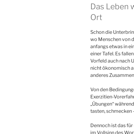
Das Leben w
Ort
Schon die Unterbring
wo Menschen von de
anfangs etwas in ei
einer Tafel. Es fall
Vorfeld auch nach U
nicht ökonomisch au
anderes Zusammenl
Von den Bedingungen
Exerzitien-Vorerfah
„Übungen“ während d
tasten, schmecken –
Dennoch ist das für 
im Vollsinn des Wor