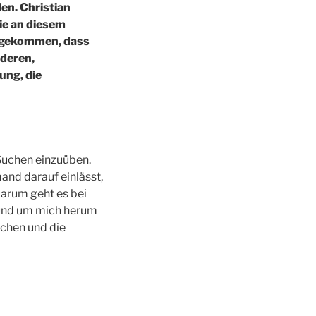
en. Christian
ie an diesem
g gekommen, dass
nderen,
ung, die
s Suchen einzuüben.
and darauf einlässt,
Darum geht es bei
r und um mich herum
chen und die