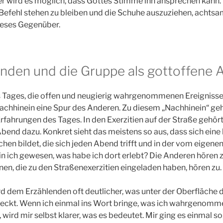
er wird es möglich, dass Gottes Stimme ihn ansprechen kann.
r Befehl stehen zu bleiben und die Schuhe auszuziehen, achtsam
dieses Gegenüber.
enden und die Gruppe als gottoffene 
es Tages, die offen und neugierig wahrgenommenen Ereignis
achhinein eine Spur des Anderen. Zu diesem „Nachhinein“ ge
rfahrungen des Tages. In den Exerzitien auf der Straße gehö
end dazu. Konkret sieht das meistens so aus, dass sich eine
hen bildet, die sich jeden Abend trifft und in der vom eigenen
n ich gewesen, was habe ich dort erlebt? Die Anderen hören z
en, die zu den Straßenexerzitien eingeladen haben, hören zu.
 dem Erzählenden oft deutlicher, was unter der Oberfläche d
teckt. Wenn ich einmal ins Wort bringe, was ich wahrgenomme
 wird mir selbst klarer, was es bedeutet. Mir ging es einmal so