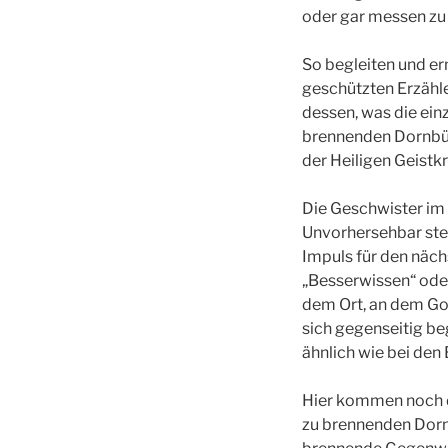
oder gar messen zu
So begleiten und er
geschützten Erzähl
dessen, was die ein
brennenden Dornbüsc
der Heiligen Geistkra
Die Geschwister im
Unvorhersehbar stell
Impuls für den näch
„Besserwissen“ ode
dem Ort, an dem Go
sich gegenseitig be
ähnlich wie bei de
Hier kommen noch di
zu brennenden Dornb