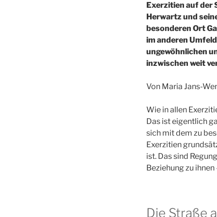
Exerzitien auf der
Herwartz und seine
besonderen Ort Ga
im anderen Umfeld,
ungewöhnlichen un
inzwischen weit ve
Von Maria Jans-Wen
Wie in allen Exerzit
Das ist eigentlich 
sich mit dem zu bes
Exerzitien grundsät
ist. Das sind Regu
Beziehung zu ihnen 
Die Straße 