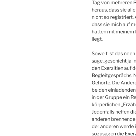
Tag von mehreren B
heraus, dass sie all
nicht so registriert
dass sie mich auf 
hatten mit meinem 
liegt.
Soweit ist das noch
sage, geschieht ja 
den Exerzitien auf 
Begleitgesprächs. N
Gehörte. Die Andere
beiden einladenden 
in der Gruppe ein 
körperlichen „Erzähl
Jedenfalls helfen d
anderen brennenden
der anderen werde i
sozusagen die Exerz