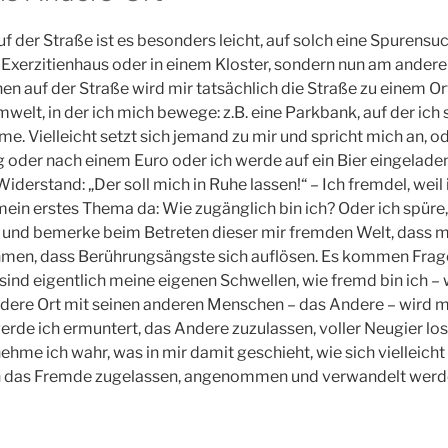
uf der Straße ist es besonders leicht, auf solch eine Spurensu
 Exerzitienhaus oder in einem Kloster, sondern nun am anderen
auf der Straße wird mir tatsächlich die Straße zu einem Ort
elt, in der ich mich bewege: z.B. eine Parkbank, auf der ich 
 Vielleicht setzt sich jemand zu mir und spricht mich an, od
oder nach einem Euro oder ich werde auf ein Bier eingeladen
h Widerstand: „Der soll mich in Ruhe lassen!“ – Ich fremdel, weil
mein erstes Thema da: Wie zugänglich bin ich? Oder ich spüre,
, und bemerke beim Betreten dieser mir fremden Welt, dass 
ehmen, dass Berührungsängste sich auflösen. Es kommen Fra
 sind eigentlich meine eigenen Schwellen, wie fremd bin ich – 
dere Ort mit seinen anderen Menschen – das Andere – wird mi
erde ich ermuntert, das Andere zuzulassen, voller Neugier l
hme ich wahr, was in mir damit geschieht, wie sich vielleicht
 das Fremde zugelassen, angenommen und verwandelt werd