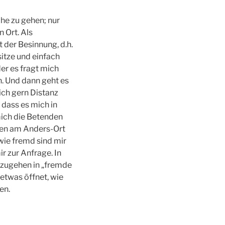
che zu gehen; nur
 Ort. Als
 der Besinnung, d.h.
sitze und einfach
er es fragt mich
. Und dann geht es
 ich gern Distanz
 dass es mich in
mich die Betenden
gen am Anders-Ort
wie fremd sind mir
r zur Anfrage. In
oszugehen in „fremde
 etwas öffnet, wie
en.