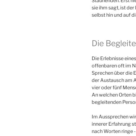
Staunenden. Erst hi
sie ihm sagt, ist de
selbst hin und auf 
Die Begleit
Die Erlebnisse ein
offenbaren oft im N
Sprechen über die E
der Austausch am Ab
vier oder fünf Mensc
An welchen Orten bi
begleitenden Person
Im Aussprechen wird
innerer Erfahrung s
nach Worten ringe -,