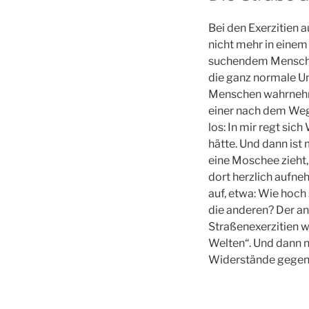
Bei den Exerzitien a
nicht mehr in einem
suchendem Menschen 
die ganz normale Umw
Menschen wahrnehme.
einer nach dem Weg 
los: In mir regt sic
hätte. Und dann ist 
eine Moschee zieht
dort herzlich aufn
auf, etwa: Wie hoch
die anderen? Der an
Straßenexerzitien w
Welten“. Und dann ne
Widerstände gegen