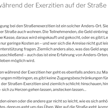
ährend der Exerzitien auf der Straße
ung bei den Straßenexerzitien ist ein solcher Anders-Ort. Sie i
r Straße auch wohnen. Die Teilnehmenden, die Geld einbrin
ne Kasse, daraus wird eingekauft und gekocht, oder es gibt L
en nur geringe Kosten an – und wer sich die Anreise nicht gut lei
nterstützung fragen. Ziemlich anders also, was das Geld ang
sschließend – auch das ist eine Erfahrung von Anders-Orten,
eben möglich wird.
 während der Exerzitien her geht es ebenfalls anders zu: M
rungen mitbringen, es gibt keine Zugangsbeschränkungen für 
er Straßen-Exerzitien sind ziemlich schlicht: hinschauen, hin
 sich zu Herzen gehen lassen, anstecken lassen…
den einen oder die andere gar nicht so leicht, wie es sich anhör
tes, denn es geht um das Üben. Wer auf die Straße geht, kom