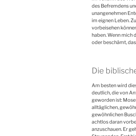
des Befremdens und 
unangenehmen Entde
im eignen Leben. Zu
vorbeisehen können,
haben. Wenn mich da
oder beschämt, dass
Die biblisc
Am besten wird die
deutlich, die von An
geworden ist: Mose
alltäglichen, gewöh
gewöhnlichen Busch 
achtlos daran vorbe
anzuschauen. Er geh