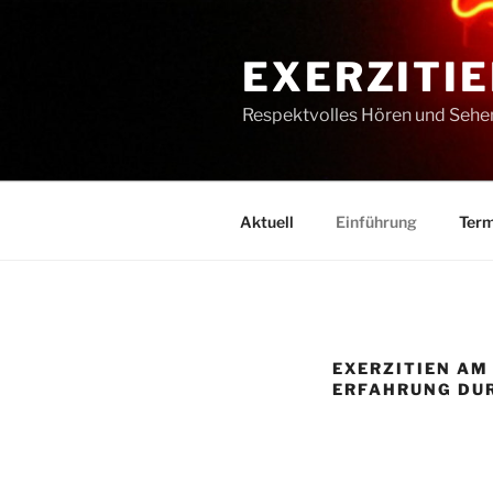
Zum
Inhalt
EXERZITIE
springen
Respektvolles Hören und Sehe
Aktuell
Einführung
Term
EXERZITIEN AM 
RFAHRUNG DUR