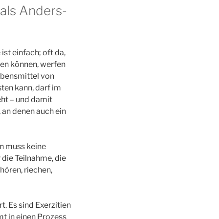
 als Anders-
st einfach; oft da,
gen können, werfen
ebensmittel von
sten kann, darf im
eht – und damit
 an denen auch ein
an muss keine
die Teilnahme, die
hören, riechen,
t. Es sind Exerzitien
mt in einen Prozess