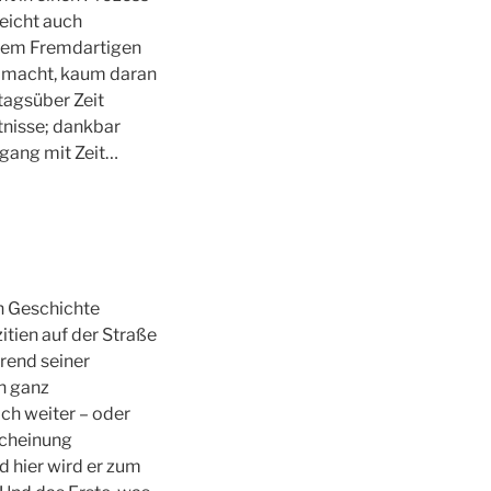
eicht auch
 dem Fremdartigen
n macht, kaum daran
tagsüber Zeit
tnisse; dankbar
mgang mit Zeit…
n Geschichte
itien auf der Straße
rend seiner
h ganz
ach weiter – oder
scheinung
d hier wird er zum