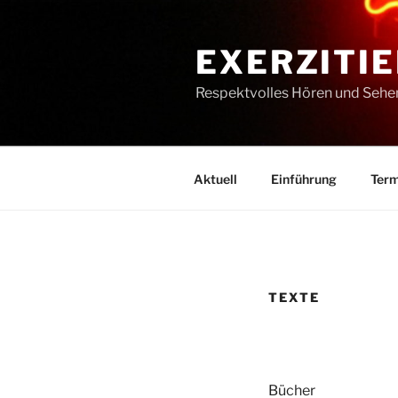
Zum
Inhalt
EXERZITIE
springen
Respektvolles Hören und Sehe
Aktuell
Einführung
Term
TEXTE
Bücher