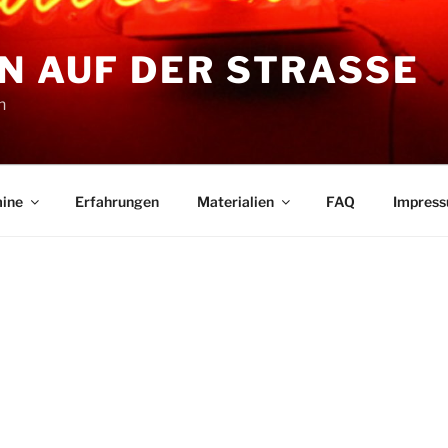
N AUF DER STRASSE
n
ine
Erfahrungen
Materialien
FAQ
Impres