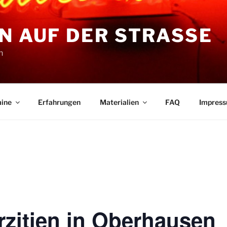
N AUF DER STRASSE
n
ine
Erfahrungen
Materialien
FAQ
Impres
rzitien in Oberhausen