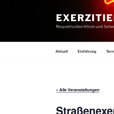
Zum
Inhalt
EXERZITIE
springen
Respektvolles Hören und Sehe
Aktuell
Einführung
Term
« Alle Veranstaltungen
Straßenexe