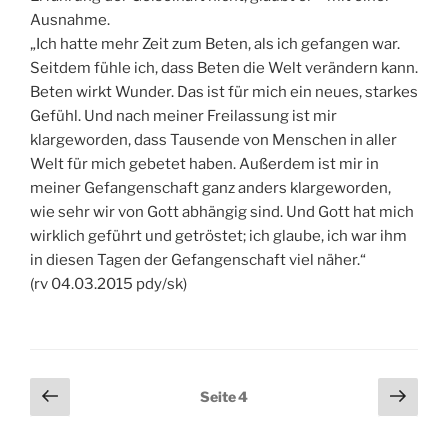
Ausnahme.
„Ich hatte mehr Zeit zum Beten, als ich gefangen war.
Seitdem fühle ich, dass Beten die Welt verändern kann.
Beten wirkt Wunder. Das ist für mich ein neues, starkes
Gefühl. Und nach meiner Freilassung ist mir
klargeworden, dass Tausende von Menschen in aller
Welt für mich gebetet haben. Außerdem ist mir in
meiner Gefangenschaft ganz anders klargeworden,
wie sehr wir von Gott abhängig sind. Und Gott hat mich
wirklich geführt und getröstet; ich glaube, ich war ihm
in diesen Tagen der Gefangenschaft viel näher.“
(rv 04.03.2015 pdy/sk)
Seitennummerierung
Vorherige
Näch
Seite
4
Seite
Seit
der
Beiträge