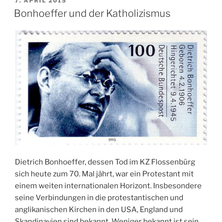
VERÖFFENTLICHT
7. APRIL 2015
AM
Bonhoeffer und der Katholizismus
Dietrich Bonhoeffer, dessen Tod im KZ Flossenbürg
sich heute zum 70. Mal jährt, war ein Protestant mit
einem weiten internationalen Horizont. Insbesondere
seine Verbindungen in die protestantischen und
anglikanischen Kirchen in den USA, England und
Skandinavien sind bekannt. Weniger bekannt ist sein