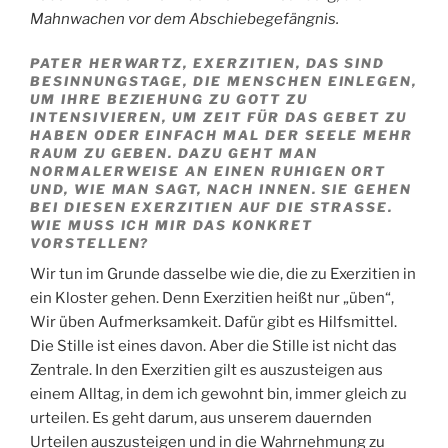
Mahnwachen vor dem Abschiebegefängnis.
PATER HERWARTZ, EXERZITIEN, DAS SIND
BESINNUNGSTAGE, DIE MENSCHEN EINLEGEN,
UM IHRE BEZIEHUNG ZU GOTT ZU
INTENSIVIEREN, UM ZEIT FÜR DAS GEBET ZU
HABEN ODER EINFACH MAL DER SEELE MEHR
RAUM ZU GEBEN. DAZU GEHT MAN
NORMALERWEISE AN EINEN RUHIGEN ORT
UND, WIE MAN SAGT, NACH INNEN. SIE GEHEN
BEI DIESEN EXERZITIEN AUF DIE STRASSE. W
IE MUSS ICH MIR DAS KONKRET V
ORSTELLEN?
Wir tun im Grunde dasselbe wie die, die zu Exerzitien in
ein Kloster gehen. Denn Exerzitien heißt nur „üben“,
Wir üben Aufmerksamkeit. Dafür gibt es Hilfsmittel.
Die Stille ist eines davon. Aber die Stille ist nicht das
Zentrale. In den Exerzitien gilt es auszusteigen aus
einem Alltag, in dem ich gewohnt bin, immer gleich zu
urteilen. Es geht darum, aus unserem dauernden
Urteilen auszusteigen und in die Wahrnehmung zu