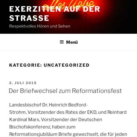
Zum
EXERZITIEN AUF DER
Inhalt
STRASSE
springen
Respektvolles Hören und Sehen
Menü
KATEGORIE:
UNCATEGORIZED
VERÖFFENTLICHT
2. JULI 2015
AM
Der Briefwechsel zum Reformationsfest
Landesbischof Dr. Heinrich Bedford-
Strohm, Vorsitzender des Rates der EKD, und Reinhard
Kardinal Marx, Vorsitzender der Deutschen
Bischofskonferenz, haben zum
Reformationsjubiläum Briefe gewechselt, die für jeden