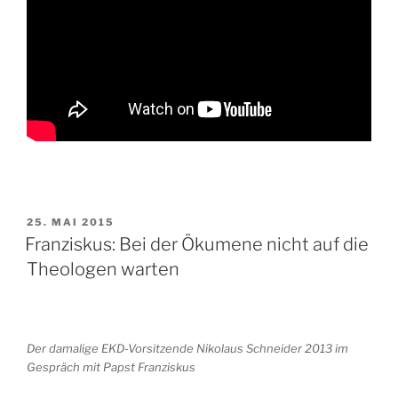
VERÖFFENTLICHT
25. MAI 2015
AM
Franziskus: Bei der Ökumene nicht auf die
Theologen warten
Der damalige EKD-Vorsitzende Nikolaus Schneider 2013 im
Gespräch mit Papst Franziskus