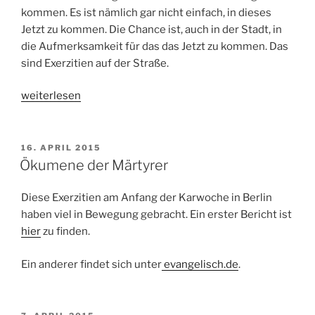
kommen. Es ist nämlich gar nicht einfach, in dieses
Jetzt zu kommen. Die Chance ist, auch in der Stadt, in
die Aufmerksamkeit für das das Jetzt zu kommen. Das
sind Exerzitien auf der Straße.
„Klaus
weiterlesen
Hofmeister
im
Gespräch
VERÖFFENTLICHT
16. APRIL 2015
AM
mit
Ökumene der Märtyrer
Christian
Herwartz“
Diese Exerzitien am Anfang der Karwoche in Berlin
haben viel in Bewegung gebracht. Ein erster Bericht ist
hier
zu finden.
Ein anderer findet sich unter
evangelisch.de
.