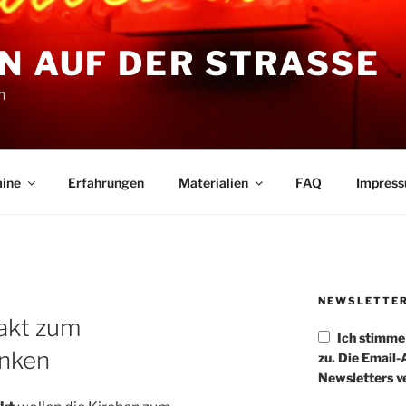
N AUF DER STRASSE
n
ine
Erfahrungen
Materialien
FAQ
Impres
NEWSLETTE
akt zum
Ich stimm
nken
zu. Die Email
Newsletters v