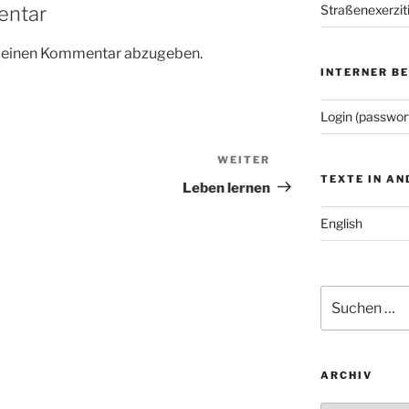
entar
Straßenexerzit
m einen Kommentar abzugeben.
INTERNER B
Login (passwor
WEITER
Nächster
TEXTE IN A
Beitrag
Leben lernen
English
Suchen
nach:
ARCHIV