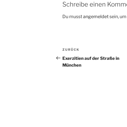
Schreibe einen Komm
Du musst
angemeldet
sein, u
Beitragsnavigation
Vorheriger
ZURÜCK
Beitrag
Exerzitien auf der Straße in
München