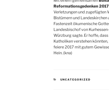
Mit einem gemeinsamen
Bußa
Reformationsgedenken 2017
Verletzungen und zugefügten Wu
Bistümern und Landeskirchen 
Fastenzeit ökumenische Gottes
Landesbischof von Kurhessen-
Würzburg sagte. Er hoffe, das
Katholiken verstehen könnten,
feiere 2017 mit gutem Gewissen
Hein. (kna)
KATEGORIEN
UNCATEGORIZED