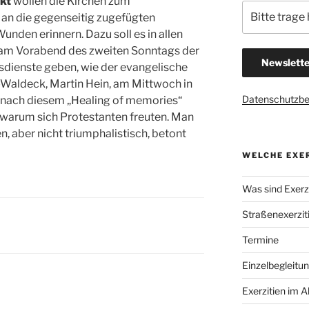
kt
wollen die Kirchen zum
an die gegenseitig zugefügten
nden erinnern. Dazu soll es in allen
am Vorabend des zweiten Sonntags der
dienste geben, wie der evangelische
Waldeck, Martin Hein, am Mittwoch in
Datenschutzb
s nach diesem „Healing of memories“
 warum sich Protestanten freuten. Man
, aber nicht triumphalistisch, betont
WELCHE EXER
Was sind Exerzi
Straßenexerzit
Termine
Einzelbegleitu
Exerzitien im A