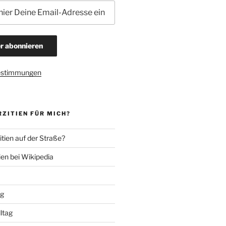
estimmungen
ZITIEN FÜR MICH?
tien auf der Straße?
ien bei Wikipedia
ng
lltag