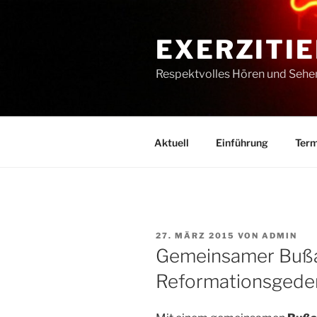
Zum
Inhalt
EXERZITIE
springen
Respektvolles Hören und Sehe
Aktuell
Einführung
Term
VERÖFFENTLICHT
27. MÄRZ 2015
VON
ADMIN
AM
Gemeinsamer Buß
Reformationsgede