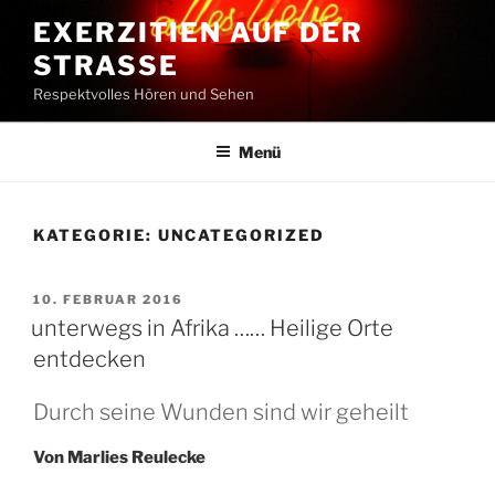
Zum
EXERZITIEN AUF DER
Inhalt
STRASSE
springen
Respektvolles Hören und Sehen
Menü
KATEGORIE:
UNCATEGORIZED
VERÖFFENTLICHT
10. FEBRUAR 2016
AM
unterwegs in Afrika …… Heilige Orte
entdecken
Durch seine Wunden sind wir geheilt
Von Marlies Reulecke