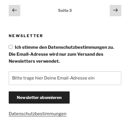
Seitennummerierung
Vorherige
Näch
Seite
3
Seite
Seit
der
Beiträge
NEWSLETTER
Ich stimme den Datenschutzbestimmungen zu.
Die Email-Adresse wird nur zum Versand des
Newsletters verwendet.
Datenschutzbestimmungen