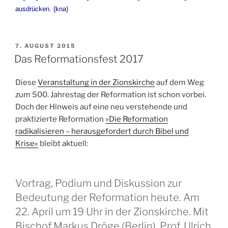
ausdrücken. (kna)
VERÖFFENTLICHT
7. AUGUST 2015
AM
Das Reformationsfest 2017
Diese
Veranstaltung in der Zionskirche
auf dem Weg
zum 500. Jahrestag der Reformation ist schon vorbei.
Doch der Hinweis auf eine neu verstehende und
praktizierte Reformation
»Die Reformation
radikalisieren – herausgefordert durch Bibel und
Krise«
bleibt aktuell:
Vortrag, Podium und Diskussion zur
Bedeutung der Reformation heute. Am
22. April um 19 Uhr in der Zionskirche. Mit
Bischof Markus Dröge (Berlin), Prof. Ulrich