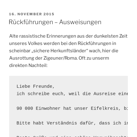
eine
Sabbatzeit
VERÖFFENTLICHT
16. NOVEMBER 2015
AM
in
Rückführungen – Ausweisungen
der
Naunynstraße“
Alte rassistische Erinnerungen aus der dunkelsten Zeit
unseres Volkes werden bei den Rückführungen in
scheinbar „sichere Herkunftsländer“ wach, hier die
Ausrottung der Zigeuner/Roma. Oft zu unserm
direkten Nachteil:
Liebe Freunde, 

ich schreibe euch, weil die Ausreise einer 
90 000 Einwohner hat unser Eifelkreis, bis 
Bitte habt Verständnis dafür, dass ich in d