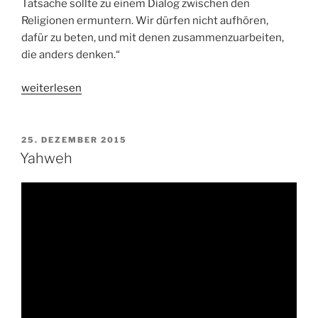
Tatsache sollte zu einem Dialog zwischen den
Religionen ermuntern. Wir dürfen nicht aufhören,
dafür zu beten, und mit denen zusammenzuarbeiten,
die anders denken.“
„Papstvideo
weiterlesen
für
den
interreligiösen
VERÖFFENTLICHT
25. DEZEMBER 2015
AM
Dialog
Yahweh
–
6.
Januar
2016“