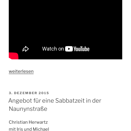
„Yahweh“
weiterlesen
VERÖFFENTLICHT
3. DEZEMBER 2015
AM
Angebot für eine Sabbatzeit in der
Naunynstraße
Christian Herwartz
mit Iris und Michael