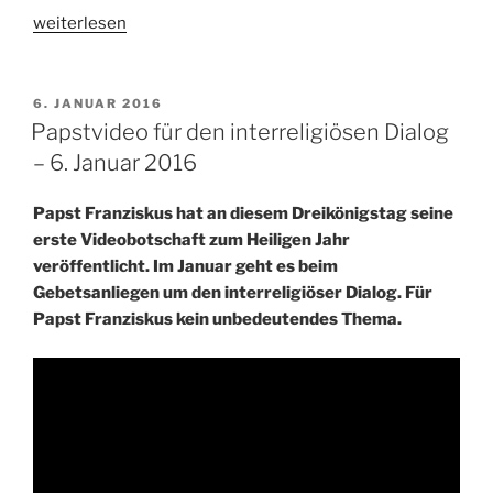
„unterwegs
weiterlesen
in
Afrika
……
VERÖFFENTLICHT
6. JANUAR 2016
AM
Heilige
Papstvideo für den interreligiösen Dialog
Orte
– 6. Januar 2016
entdecken“
Papst Franziskus hat an diesem Dreikönigstag seine
erste Videobotschaft zum Heiligen Jahr
veröffentlicht. Im Januar geht es beim
Gebetsanliegen um den interreligiöser Dialog. Für
Papst Franziskus kein unbedeutendes Thema.