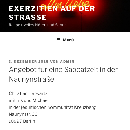
Zum
EXERZITIEN AUF DER
Inhalt
STRASSE
springen
Respektvolles Hören und Sehen
Menü
VERÖFFENTLICHT
3. DEZEMBER 2015
VON
ADMIN
AM
Angebot für eine Sabbatzeit in der
Naunynstraße
Christian Herwartz
mit Iris und Michael
in der jesuitischen Kommunität Kreuzberg
Naunynstr. 60
10997 Berlin