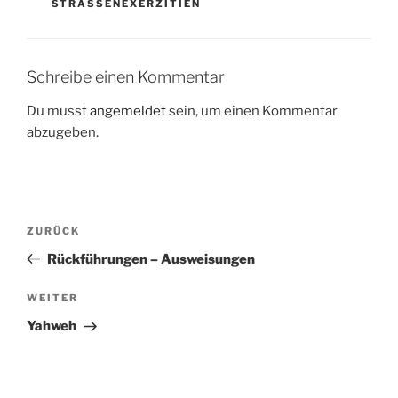
STRASSENEXERZITIEN
Schreibe einen Kommentar
Du musst
angemeldet
sein, um einen Kommentar
abzugeben.
Beitragsnavigation
Vorheriger
ZURÜCK
Beitrag
Rückführungen – Ausweisungen
Nächster
WEITER
Beitrag
Yahweh