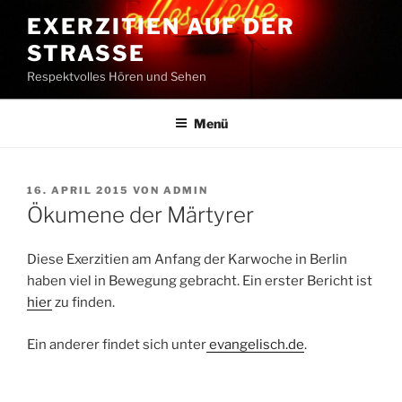
Zum
EXERZITIEN AUF DER
Inhalt
STRASSE
springen
Respektvolles Hören und Sehen
Menü
VERÖFFENTLICHT
16. APRIL 2015
VON
ADMIN
AM
Ökumene der Märtyrer
Diese Exerzitien am Anfang der Karwoche in Berlin
haben viel in Bewegung gebracht. Ein erster Bericht ist
hier
zu finden.
Ein anderer findet sich unter
evangelisch.de
.