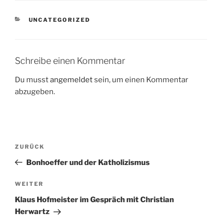
KATEGORIEN
UNCATEGORIZED
Schreibe einen Kommentar
Du musst
angemeldet
sein, um einen Kommentar
abzugeben.
Beitragsnavigation
Vorheriger
ZURÜCK
Beitrag
Bonhoeffer und der Katholizismus
Nächster
WEITER
Beitrag
Klaus Hofmeister im Gespräch mit Christian
Herwartz