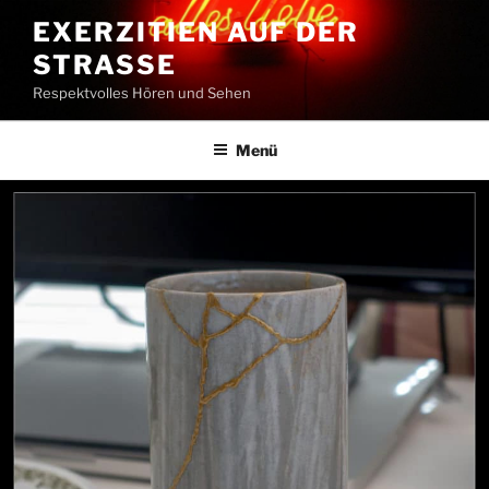
Zum
EXERZITIEN AUF DER
Inhalt
STRASSE
springen
Respektvolles Hören und Sehen
Menü