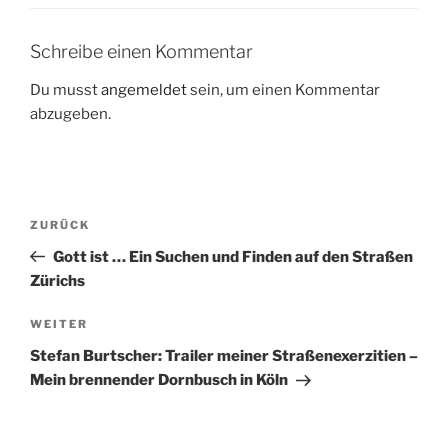
Schreibe einen Kommentar
Du musst
angemeldet
sein, um einen Kommentar
abzugeben.
Beitragsnavigation
Vorheriger
ZURÜCK
Beitrag
Gott ist … Ein Suchen und Finden auf den Straßen
Zürichs
Nächster
WEITER
Beitrag
Stefan Burtscher: Trailer meiner Straßenexerzitien –
Mein brennender Dornbusch in Köln