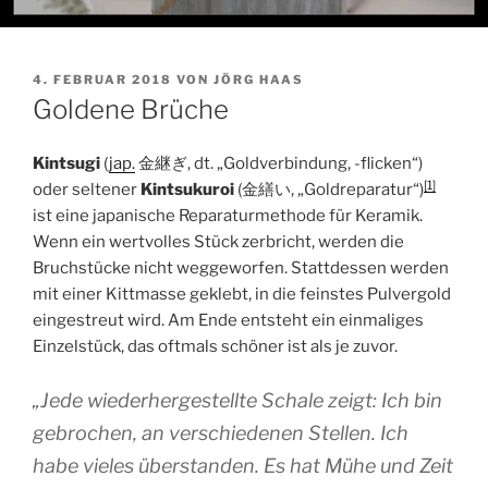
VERÖFFENTLICHT
4. FEBRUAR 2018
VON
JÖRG HAAS
AM
Goldene Brüche
Kintsugi
(
jap.
金継ぎ
, dt. „Goldverbindung, -flicken“)
[1]
oder seltener
Kintsukuroi
(
金繕い
, „Goldreparatur“)
ist eine japanische Reparaturmethode für Keramik.
Wenn ein wertvolles Stück zerbricht, werden die
Bruchstücke nicht weggeworfen. Stattdessen werden
mit einer Kittmasse geklebt, in die feinstes Pulvergold
eingestreut wird. Am Ende entsteht ein einmaliges
Einzelstück, das oftmals schöner ist als je zuvor.
„Jede wiederhergestellte Schale zeigt: Ich bin
gebrochen, an verschiedenen Stellen. Ich
habe vieles überstanden. Es hat Mühe und Zeit