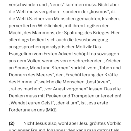
verschwinden und „Neues“ kommen muss. Nicht aber
die Welt muss vergehen – sondern der „kosmos“, d.i.
die Welt i.S. einer von Menschen gemachten, kranken,
pervertierten Wirklichkeit, mit ihren Logiken der
Macht, des Mammons, der Spaltung, des Krieges. Hier
allerdings bedient sich auch die Jesusbewegung
ausgesprochen apokalyptischer Motivik: Das
Evangelium vom Ersten Advent schöpft da sozusagen
aus dem Vollen, wenn es von erschreckenden „Zeichen
an Sonne, Mond und Sternen“ spricht, vom „Toben und
Donnern des Meeres“, der „Erschütterung der Kräfte
des Himmels“, welche die Menschen „bestürzen“,
„ratlos machen“, „vor Angst vergehen“ lassen. Das alte
Denken muss mit Pauken und Trompeten untergehen!
„Wendet euren Geist“, „denkt um“, ist Jesu erste
Forderung an uns (Mk1).
(2)
Nicht Jesus also, wohl aber Jesu größtes Vorbild
und enger Freund Johannes: den kann man getrost als