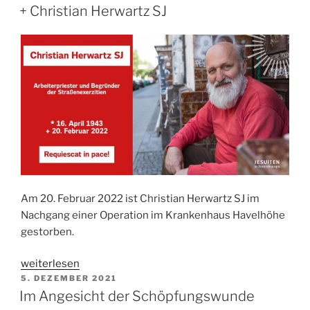
AM
+ Christian Herwartz SJ
Am 20. Februar 2022 ist Christian Herwartz SJ im
Nachgang einer Operation im Krankenhaus Havelhöhe
gestorben.
„+
weiterlesen
VERÖFFENTLICHT
Christian
5. DEZEMBER 2021
AM
Im Angesicht der Schöpfungswunde
Herwartz