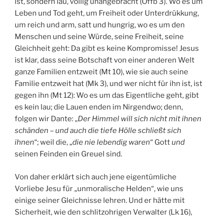
ist, sondern lau, völlig unangebracht (Offb 3). Wo es um
Leben und Tod geht, um Freiheit oder Unterdrükkung,
um reich und arm, satt und hungrig, wo es um den
Menschen und seine Würde, seine Freiheit, seine
Gleichheit geht: Da gibt es keine Kompromisse! Jesus
ist klar, dass seine Botschaft von einer anderen Welt
ganze Familien entzweit (Mt 10), wie sie auch seine
Familie entzweit hat (Mk 3), und wer nicht für ihn ist, ist
gegen ihn (Mt 12): Wo es um das Eigentliche geht, gibt
es kein lau; die Lauen enden im Nirgendwo; denn,
folgen wir Dante: „
Der Himmel will sich nicht mit ihnen
schänden – und auch die tiefe Hölle schließt sich
ihnen
“; weil die, „
die nie lebendig waren
“ Gott
und
seinen Feinden ein Greuel sind.
Von daher erklärt sich auch jene eigentümliche
Vorliebe Jesu für „unmoralische Helden“, wie uns
einige seiner Gleichnisse lehren. Und er hätte mit
Sicherheit, wie den schlitzohrigen Verwalter (Lk 16),