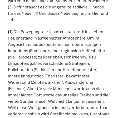
wird vom Rande und vom Kleinsten her unterwandert!
(3) Dafür braucht es die ungeteilte, radikale Hingabe
für das Neue! (4) Und dieses Neue beginnt im Hier und
Jetzt.
(1)
Die Bewegung, die Jesus aus Nazareth ins Leben
rief, entstand in aufgeheizter Atmosphäre. Um im
Angesicht eines ausbeuterischen, übermächtigen
Imperiums (Rom) und seiner regionalen Helfeshelfer
(die Herodesse) zu überleben, sich irgendwie zu
behaupten, gab es verschiedene Strategien:
Kollaboration (Sadduzäer und ihre Hohepriester),
innere Immigration (Pharisäer), bewaffneter
Widerstand (Zeloten, Sikarier), Auswanderung
(Essener). Aber für viele Menschen wurde auch dies
immer klarer: Gott werde das unselige Treiben und die
vielen Sünden dieser Welt nicht länger mit ansehen.
Weil diese Welt grausam ist und verdorben, unrettbar
verloren: deshalb wird Gott ihr ein radikales, furchtbare