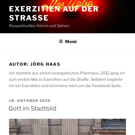
Zum
EXERZITIEN AUF DER
Inhalt
STRASSE
springen
Respektvolles Hören und Sehen
Menü
AUTOR:
JÖRG HAAS
Ich stamme aus einem evangelischen Pfarrhaus. 2012 ging ich
zum ersten Mal zu Exerzitien auf die Straße. Seitdem begleite
ich bei Exerzitien und kümmere mich um die Facebook-Seite.
VERÖFFENTLICHT
18. OKTOBER 2025
AM
Gott im Stadtbild