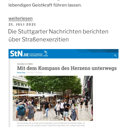
lebendigen Geistkraft führen lassen.
„Im
weiterlesen
VERÖFFENTLICHT
Angesicht
21. JULI 2021
AM
Die Stuttgarter Nachrichten berichten
der
Schöpfungswunde“
über Straßenexerzitien