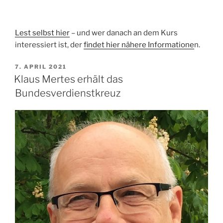
Lest selbst hier
– und wer danach an dem Kurs
interessiert ist, der
findet hier nähere Informatione
n.
VERÖFFENTLICHT
7. APRIL 2021
AM
Klaus Mertes erhält das
Bundesverdienstkreuz