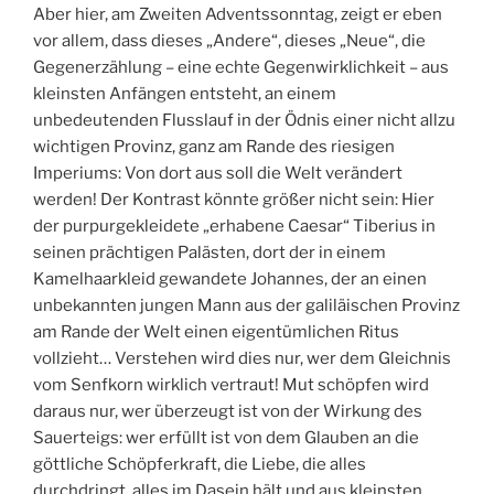
Aber hier, am Zweiten Adventssonntag, zeigt er eben
vor allem, dass dieses „Andere“, dieses „Neue“, die
Gegenerzählung – eine echte Gegenwirklichkeit – aus
kleinsten Anfängen entsteht, an einem
unbedeutenden Flusslauf in der Ödnis einer nicht allzu
wichtigen Provinz, ganz am Rande des riesigen
Imperiums: Von dort aus soll die Welt verändert
werden! Der Kontrast könnte größer nicht sein: Hier
der purpurgekleidete „erhabene Caesar“ Tiberius in
seinen prächtigen Palästen, dort der in einem
Kamelhaarkleid gewandete Johannes, der an einen
unbekannten jungen Mann aus der galiläischen Provinz
am Rande der Welt einen eigentümlichen Ritus
vollzieht… Verstehen wird dies nur, wer dem Gleichnis
vom Senfkorn wirklich vertraut! Mut schöpfen wird
daraus nur, wer überzeugt ist von der Wirkung des
Sauerteigs: wer erfüllt ist von dem Glauben an die
göttliche Schöpferkraft, die Liebe, die alles
durchdringt, alles im Dasein hält und aus kleinsten