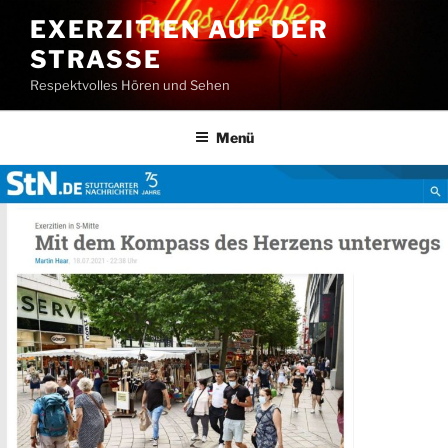
Zum
EXERZITIEN AUF DER
Inhalt
STRASSE
springen
Respektvolles Hören und Sehen
Menü