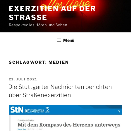
Zum
EXERZITIEN AUF DER
Inhalt
STRASSE
springen
Respektvolles Hören und Sehen
Menü
SCHLAGWORT:
MEDIEN
VERÖFFENTLICHT
21. JULI 2021
AM
Die Stuttgarter Nachrichten berichten
über Straßenexerzitien