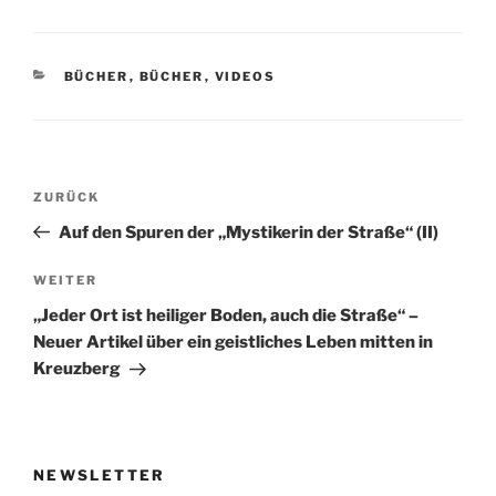
KATEGORIEN
BÜCHER
,
BÜCHER
,
VIDEOS
Beitragsnavigation
Vorheriger
ZURÜCK
Beitrag
Auf den Spuren der „Mystikerin der Straße“ (II)
Nächster
WEITER
Beitrag
„Jeder Ort ist heiliger Boden, auch die Straße“ –
Neuer Artikel über ein geistliches Leben mitten in
Kreuzberg
NEWSLETTER