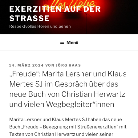
Zum
EXERZITIEN AUF DER
Inhalt
STRASSE
springen
Respektvolles Hören und Sehen
Menü
VERÖFFENTLICHT
14. MÄRZ 2024
VON
JÖRG HAAS
AM
„Freude“: Marita Lersner und Klaus
Mertes SJ im Gespräch über das
neue Buch von Christian Herwartz
und vielen Wegbegleiter*innen
Marita Lersner und Klaus Mertes SJ haben das neue
Buch „Freude – Begegnung mit Straßenexerzitien“ mit
Texten von Christian Herwartz und vielen seiner