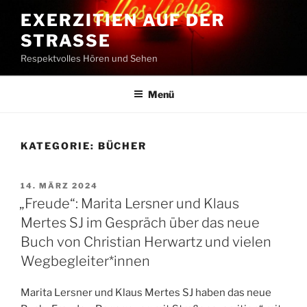
Zum
EXERZITIEN AUF DER
Inhalt
STRASSE
springen
Respektvolles Hören und Sehen
Menü
KATEGORIE:
BÜCHER
VERÖFFENTLICHT
14. MÄRZ 2024
AM
„Freude“: Marita Lersner und Klaus
Mertes SJ im Gespräch über das neue
Buch von Christian Herwartz und vielen
Wegbegleiter*innen
Marita Lersner und Klaus Mertes SJ haben das neue