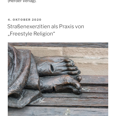
(Herder Verlag).
VERÖFFENTLICHT
4. OKTOBER 2020
AM
Straßenexerzitien als Praxis von
„Freestyle Religion“