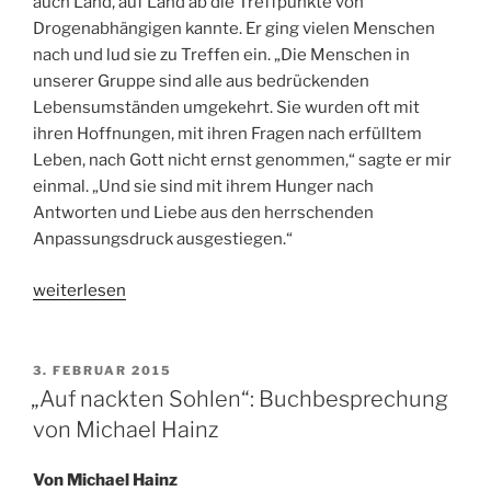
auch Land, auf Land ab die Treffpunkte von
Drogenabhängigen kannte. Er ging vielen Menschen
nach und lud sie zu Treffen ein. „Die Menschen in
unserer Gruppe sind alle aus bedrückenden
Lebensumständen umgekehrt. Sie wurden oft mit
ihren Hoffnungen, mit ihren Fragen nach erfülltem
Leben, nach Gott nicht ernst genommen,“ sagte er mir
einmal. „Und sie sind mit ihrem Hunger nach
Antworten und Liebe aus den herrschenden
Anpassungsdruck ausgestiegen.“
„Leseprobe
weiterlesen
aus
„Auf
nackten
VERÖFFENTLICHT
3. FEBRUAR 2015
AM
Sohlen““
„Auf nackten Sohlen“: Buchbesprechung
von Michael Hainz
Von Michael Hainz