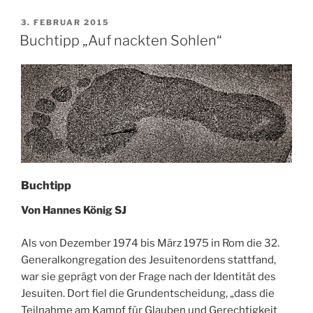
VERÖFFENTLICHT
3. FEBRUAR 2015
AM
Buchtipp „Auf nackten Sohlen“
Buchtipp
Von Hannes König SJ
Als von Dezember 1974 bis März 1975 in Rom die 32.
Generalkongregation des Jesuitenordens stattfand,
war sie geprägt von der Frage nach der Identität des
Jesuiten. Dort fiel die Grundentscheidung, „dass die
Teilnahme am Kampf für Glauben und Gerechtigkeit