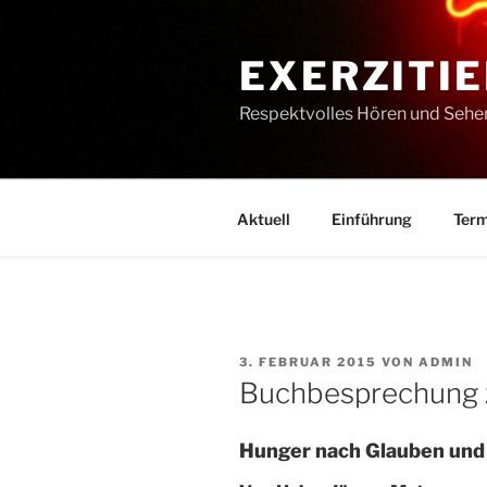
Zum
Inhalt
EXERZITIE
springen
Respektvolles Hören und Sehe
Aktuell
Einführung
Term
VERÖFFENTLICHT
3. FEBRUAR 2015
VON
ADMIN
AM
Buchbesprechung z
Hunger nach Glauben und