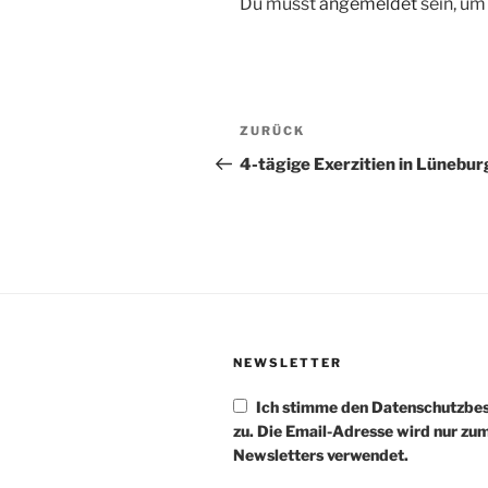
Du musst
angemeldet
sein, u
Beitragsnavigation
Vorheriger
ZURÜCK
Beitrag
4-tägige Exerzitien in Lünebur
NEWSLETTER
Ich stimme den Datenschutzb
zu. Die Email-Adresse wird nur zu
Newsletters verwendet.