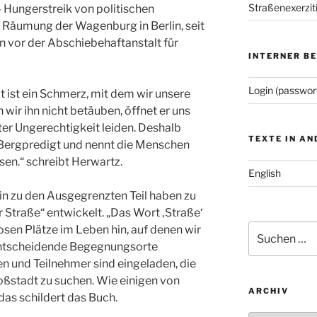
Straßenexerzit
– Hungerstreik von politischen
 Räumung der Wagenburg in Berlin, seit
vor der Abschiebehaftanstalt für
INTERNER B
Login (passwor
 ist ein Schmerz, mit dem wir unsere
wir ihn nicht betäuben, öffnet er uns
ter Ungerechtigkeit leiden. Deshalb
TEXTE IN A
r Bergpredigt und nennt die Menschen
assen.“ schreibt Herwartz.
English
in zu den Ausgegrenzten Teil haben zu
er Straße“ entwickelt. „Das Wort ‚Straße‘
Suchen
osen Plätze im Leben hin, auf denen wir
nach:
entscheidende Begegnungsorte
n und Teilnehmer sind eingeladen, die
oßstadt zu suchen. Wie einigen von
ARCHIV
das schildert das Buch.