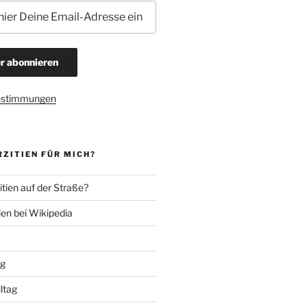
estimmungen
ZITIEN FÜR MICH?
tien auf der Straße?
ien bei Wikipedia
ng
lltag