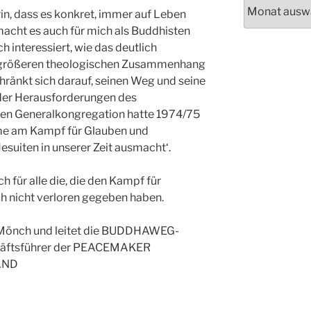
Archiv
rin, dass es konkret, immer auf Leben
macht es auch für mich als Buddhisten
h interessiert, wie das deutlich
m größeren theologischen Zusammenhang
hränkt sich darauf, seinen Weg und seine
der Herausforderungen des
ssen Generalkongregation hatte 1974/75
hme am Kampf für Glauben und
Jesuiten in unserer Zeit ausmacht‘.
h für alle die, die den Kampf für
h nicht verloren gegeben haben.
-Mönch und leitet die BUDDHAWEG-
chäftsführer der PEACEMAKER
AND