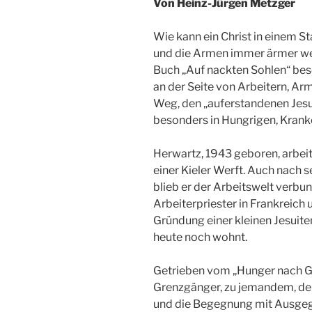
Von Heinz-Jürgen Metzger
Wie kann ein Christ in einem St
und die Armen immer ärmer we
Buch „Auf nackten Sohlen“ bes
an der Seite von Arbeitern, Ar
Weg, den „auferstandenen Jesus
besonders in Hungrigen, Kran
Herwartz, 1943 geboren, arbei
einer Kieler Werft. Auch nach s
blieb er der Arbeitswelt verbun
Arbeiterpriester in Frankreich 
Gründung einer kleinen Jesuite
heute noch wohnt.
Getrieben vom „Hunger nach Gl
Grenzgänger, zu jemandem, de
und die Begegnung mit Ausgeg