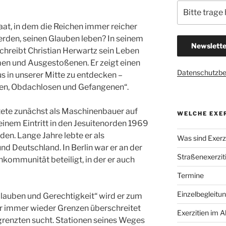
aat, in dem die Reichen immer reicher
rden, seinen Glauben leben? In seinem
chreibt Christian Herwartz sein Leben
men und Ausgestoßenen. Er zeigt einen
Datenschutzb
 in unserer Mitte zu entdecken –
ken, Obdachlosen und Gefangenen“.
tete zunächst als Maschinenbauer auf
WELCHE EXER
einem Eintritt in den Jesuitenorden 1969
den. Lange Jahre lebte er als
Was sind Exerzi
und Deutschland. In Berlin war er an der
Straßenexerzit
nkommunität beteiligt, in der er auch
Termine
Einzelbegleitu
auben und Gerechtigkeit“ wird er zum
r immer wieder Grenzen überschreitet
Exerzitien im A
renzten sucht. Stationen seines Weges