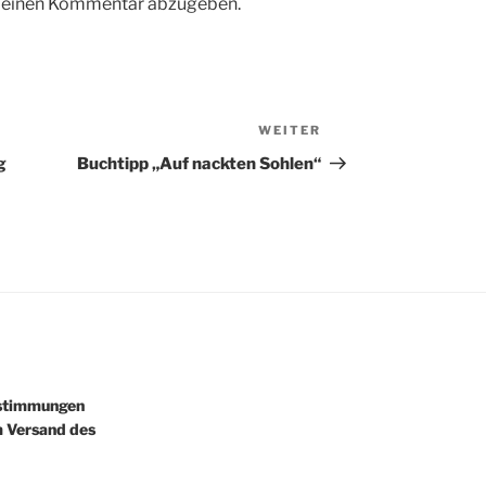
m einen Kommentar abzugeben.
WEITER
Nächster
Beitrag
g
Buchtipp „Auf nackten Sohlen“
estimmungen
m Versand des