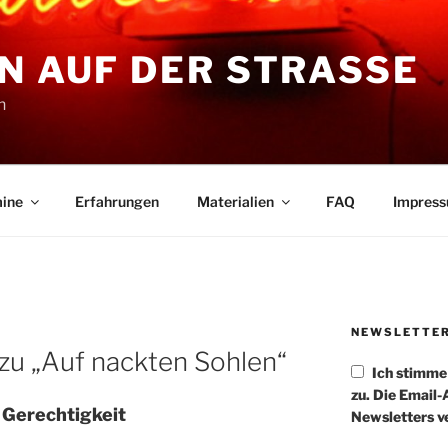
N AUF DER STRASSE
n
ine
Erfahrungen
Materialien
FAQ
Impres
NEWSLETTE
u „Auf nackten Sohlen“
Ich stimm
zu. Die Email
 Gerechtigkeit
Newsletters v