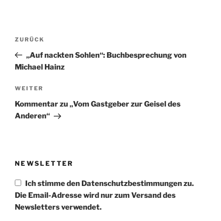
Beitragsnavigation
Vorheriger
ZURÜCK
Beitrag
„Auf nackten Sohlen“: Buchbesprechung von
Michael Hainz
Nächster
WEITER
Beitrag
Kommentar zu „Vom Gastgeber zur Geisel des
Anderen“
NEWSLETTER
Ich stimme den Datenschutzbestimmungen zu.
Die Email-Adresse wird nur zum Versand des
Newsletters verwendet.