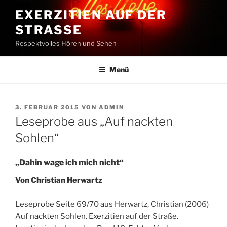
Zum
EXERZITIEN AUF DER
Inhalt
STRASSE
springen
Respektvolles Hören und Sehen
Menü
VERÖFFENTLICHT
3. FEBRUAR 2015
VON
ADMIN
AM
Leseprobe aus „Auf nackten
Sohlen“
„Dahin wage ich mich nicht“
Von Christian Herwartz
Leseprobe Seite 69/70 aus Herwartz, Christian (2006)
Auf nackten Sohlen. Exerzitien auf der Straße.