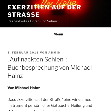
Zum
EXERZITIEN AUF DER
Inhalt
STRASSE
springen
Respektvolles Hören und Sehen
Menü
VERÖFFENTLICHT
3. FEBRUAR 2015
VON
ADMIN
AM
„Auf nackten Sohlen“:
Buchbesprechung von Michael
Hainz
Von Michael Hainz
Dass „Exerzitien auf der Straße“ eine wirksames
Instrument persönlicher Gottsuche, Heilung und