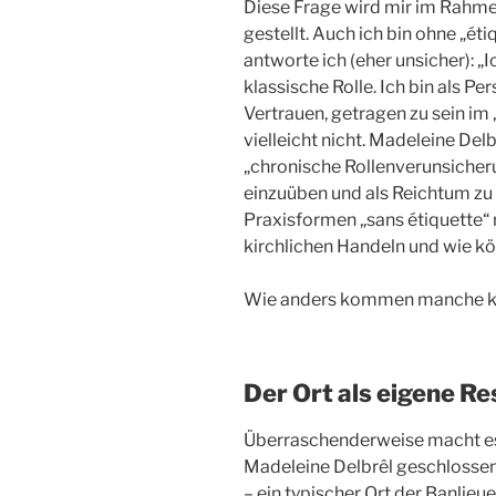
Diese Frage wird mir im Rahme
gestellt. Auch ich bin ohne „ét
antworte ich (eher unsicher): „I
klassische Rolle. Ich bin als Pe
Vertrauen, getragen zu sein im 
vielleicht nicht. Madeleine Delb
„chronische Rollenverunsiche
einzuüben und als Reichtum zu
Praxisformen „sans étiquett
kirchlichen Handeln und wie k
Wie anders kommen manche kir
Der Ort als eigene R
Überraschenderweise macht es 
Madeleine Delbrêl geschlossen i
– ein typischer Ort der Banlieu