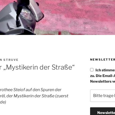
NEWSLETTE
N STRUVE
 „Mystikerin der Straße“
Ich stimm
zu. Die Email
Newsletters v
orothee Steiof auf den Spuren der
rêl, der Mystikerin der Straße (zuerst
.de)