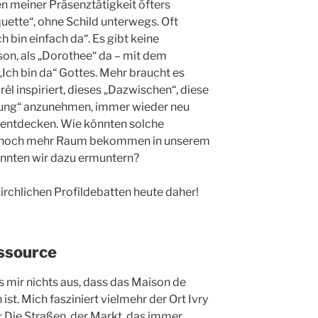
n meiner Präsenztätigkeit öfters
iquette“, ohne Schild unterwegs. Oft
ch bin einfach da“. Es gibt keine
rson, als „Dorothee“ da – mit dem
„Ich bin da“ Gottes. Mehr braucht es
rêl inspiriert, dieses „Dazwischen“, diese
rung“ anzunehmen, immer wieder neu
 entdecken. Wie könnten solche
e“ noch mehr Raum bekommen in unserem
önnten wir dazu ermuntern?
chlichen Profildebatten heute daher!
essource
mir nichts aus, dass das Maison de
st. Mich fasziniert vielmehr der Ort Ivry
e: Die Straßen, der Markt, das immer