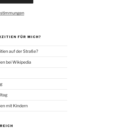
estimmungen
ZITIEN FÜR MICH?
tien auf der Straße?
ien bei Wikipedia
ng
lltag
ien mit Kindern
EREICH