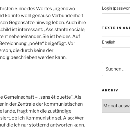
Login (passwor
hrsten Sinne des Wortes „irgendwo
und konnte wohl genauso Verbundenheit
giösen Gegensätze hinweg leben. Auch ihre
TEXTE IN A
ld ist interessant: „Assistante sociale,
eht nebeneinander. Sie ist beides. Auf
English
 Bezeichnung „poète“ beigefügt. Vor
Person, die durch keine der
ändig beschrieben werden kann.
Suchen
nach:
ARCHIV
re Gemeinschaft – „sans étiquette“. Als
Archiv
äter in der Zentrale der kommunistischen
e lande, fragt mich die zuständige
ssiert, ob ich Kommunistin sei. Also: Wer
auf die ich nur stotternd antworten kann.