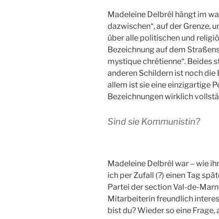
Madeleine Delbrêl hängt im wa
dazwischen“, auf der Grenze, 
über alle politischen und reli
Bezeichnung auf dem Straßenschi
mystique chrétienne“. Beides st
anderen Schildern ist noch die
allem ist sie eine einzigartige 
Bezeichnungen wirklich vollst
Sind sie Kommunistin?
Madeleine Delbrêl war – wie ih
ich per Zufall (?) einen Tag sp
Partei der section Val-de-Marn
Mitarbeiterin freundlich intere
bist du? Wieder so eine Frage, 