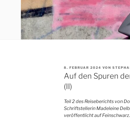
VERÖFFENTLICHT
8. FEBRUAR 2024
VON
STEPHA
AM
Auf den Spuren der
(II)
Teil 2 des Reiseberichts von D
Schriftstellerin Madeleine Delb
veröffentlicht auf Feinschwarz