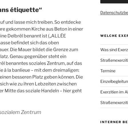
ans étiquette“
Datenschutzb
uf und lasse mich treiben. So entdecke
Jahre gekommen Kirche aus Beton in einer
ine Delbrêl benannt ist („ALLÉE
WELCHE EXER
 Gasse befindet sich das oben
Mauer. Die Mauer bildet die Grenze zum
Was sind Exerzi
latz. Genau gegenüber steht ein
Straßenexerzit
êl benanntes soziales Zentrum, auf das
ie à la banlieue – mit dem dreimaligen:
Termine
 keinen besseren Platz geben können. Die
Einzelbegleitu
 sich wie zu ihren Lebzeiten zwischen
 Mitte das soziale Handeln – hier geht
Exerzitien im A
Straßenexerzit
 sozialem Zentrum
INTERNER B