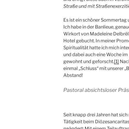
Straße und mit Straßenexerzitien
Es ist ein schöner Sommertag u
Ich habe in der Banlieue, genau
Wirkort von Madeleine Delbrêl 
Hotel gebucht. In meiner Pro
Spiritualität hatte ich mich in
und dabei auch eine Woche im „
gewohnt und geforscht.
[1]
Nach
einmal „Schluss“ mit unserer „
Abstand!
Pastoral absichtsloser Prä
Seit knapp drei Jahren hat sic
Tätigkeit beim Diözesancarita
geändert: Mit einem Teilauftra