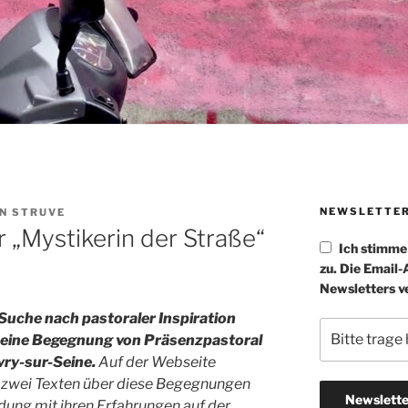
NEWSLETTE
N STRUVE
 „Mystikerin der Straße“
Ich stimm
zu. Die Email
Newsletters v
 Suche nach pastoraler Inspiration
d eine Begegnung von Präsenzpastoral
vry-sur-Seine.
Auf der Webseite
in zwei Texten über diese Begegnungen
ndung mit ihren Erfahrungen auf der