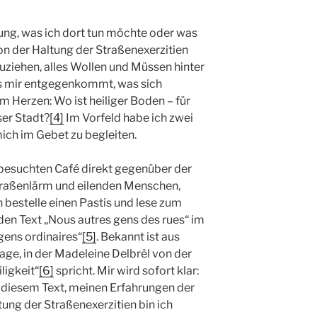
ung, was ich dort tun möchte oder was
von der Haltung der Straßenexerzitien
zuziehen, alles Wollen und Müssen hinter
was mir entgegenkommt, was sich
m Herzen: Wo ist heiliger Boden – für
ser Stadt?
[4]
Im Vorfeld habe ich zwei
ich im Gebet zu begleiten.
 besuchten Café direkt gegenüber der
traßenlärm und eilenden Menschen,
 bestelle einen Pastis und lese zum
den Text „Nous autres gens des rues“ im
ens ordinaires“
[5]
. Bekannt ist aus
age, in der Madeleine Delbrêl von der
ligkeit“
[6]
spricht. Mir wird sofort klar:
t diesem Text, meinen Erfahrungen der
tung der Straßenexerzitien bin ich