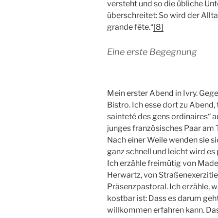
versteht und so die übliche U
überschreitet: So wird der Allta
grande fête.“
[8]
Eine erste Begegnung
Mein erster Abend in Ivry. Geg
Bistro. Ich esse dort zu Abend, 
sainteté des gens ordinaires“ a
junges französisches Paar am T
Nach einer Weile wenden sie s
ganz schnell und leicht wird es
Ich erzähle freimütig von Madel
Herwartz, von Straßenexerzit
Präsenzpastoral. Ich erzähle, w
kostbar ist: Dass es darum geht
willkommen erfahren kann. Dass