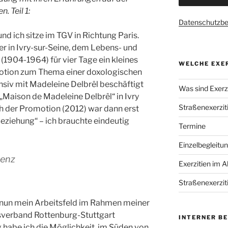
. Teil 1:
Datenschutzb
nd ich sitze im TGV in Richtung Paris.
er in Ivry-sur-Seine, dem Lebens- und
(1904-1964) für vier Tage ein kleines
WELCHE EXER
motion zum Thema einer doxologischen
tensiv mit Madeleine Delbrêl beschäftigt
Was sind Exerzi
Maison de Madeleine Delbrêl“ in Ivry
Straßenexerzit
 der Promotion (2012) war dann erst
Beziehung“ – ich brauchte eindeutig
Termine
Einzelbegleitu
senz
Exerzitien im A
Straßenexerzit
h nun mein Arbeitsfeld im Rahmen meiner
sverband Rottenburg-Stuttgart
INTERNER B
g habe ich die Möglichkeit, im Süden von