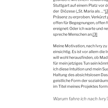
Stuttgart auf einem Platz vor d
der Diözese („St. Maria als …“
[
Präsenz zu erproben. Verkürzt g
offen für Begegnungen, offen f
ereignet: Oder ich warte und n
spreche Menschen an.
[3]
Meine Motivation, nach Ivry zu f
einsichtig. Es ist vor allem die
will wohl herausfinden, ob Mad
für mein jetziges Tun sein kön
ich diese Intuition und mein Su
Haltung des absichtslosen Das
geistliche Form der sozialräu
im Titel meines Projektes formu
Warum fahre ich nach Ivry