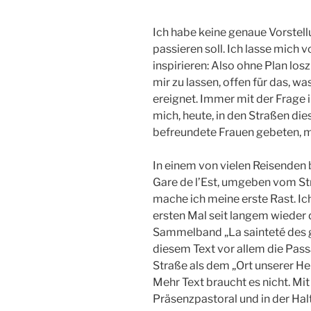
Ich habe keine genaue Vorstell
passieren soll. Ich lasse mich 
inspirieren: Also ohne Plan los
mir zu lassen, offen für das, 
ereignet. Immer mit der Frage i
mich, heute, in den Straßen die
befreundete Frauen gebeten, m
In einem von vielen Reisenden
Gare de l’Est, umgeben vom S
mache ich meine erste Rast. Ich
ersten Mal seit langem wieder 
Sammelband „La sainteté des g
diesem Text vor allem die Pass
Straße als dem „Ort unserer Hei
Mehr Text braucht es nicht. Mi
Präsenzpastoral und in der Hal