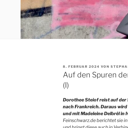
VERÖFFENTLICHT
8. FEBRUAR 2024
VON
STEPHA
AM
Auf den Spuren der
(I)
Dorothee Steiof reist auf der
nach Frankreich. Daraus wir
und mit Madeleine Delbrêl in I
Feinschwarz.de berichtet sie 
und bringt diese auch in Verbi