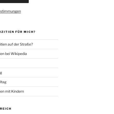
estimmungen
ZITIEN FÜR MICH?
tien auf der Straße?
ien bei Wikipedia
ng
lltag
ien mit Kindern
EREICH