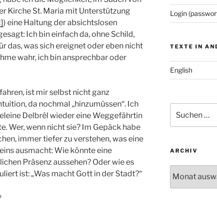
er Kirche St. Maria mit Unterstützung
Login (passwor
2]
) eine Haltung der absichtslosen
esagt: Ich bin einfach da, ohne Schild,
ür das, was sich ereignet oder eben nicht
TEXTE IN A
ehme wahr, ich bin ansprechbar oder
English
ahren, ist mir selbst nicht ganz
 Intuition, da nochmal „hinzumüssen“. Ich
Suchen
eleine Delbrêl wieder eine Weggefährtin
nach:
nte. Wer, wenn nicht sie? Im Gepäck habe
chen, immer tiefer zu verstehen, was eine
eins ausmacht: Wie könnte eine
ARCHIV
mlichen Präsenz aussehen? Oder wie es
Archiv
liert ist: „Was macht Gott in der Stadt?“
?