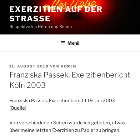
Zum
EXERZITIEN AUF DER
Inhalt
STRASSE
springen
Respektvolles Hören und Sehen
Menü
VERÖFFENTLICHT
11. AUGUST 2018
VON
ADMIN
AM
Franziska Passek: Exerzitienbericht
Köln 2003
Franziska Passek: Exerzitienbericht 19. Juli 2003
(
Quelle
)
Von verschiedenen Seiten wurde ich gebeten, etwas
über meine letzten Exerzitien zu Papier zu bringen.