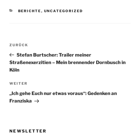
KATEGORIEN
BERICHTE
,
UNCATEGORIZED
Beitragsnavigation
Vorheriger
ZURÜCK
Beitrag
Stefan Burtscher: Trailer meiner
Straßenexerzitien – Mein brennender Dornbusch in
Köln
Nächster
WEITER
Beitrag
„Ich gehe Euch nur etwas voraus“: Gedenken an
Franziska
NEWSLETTER