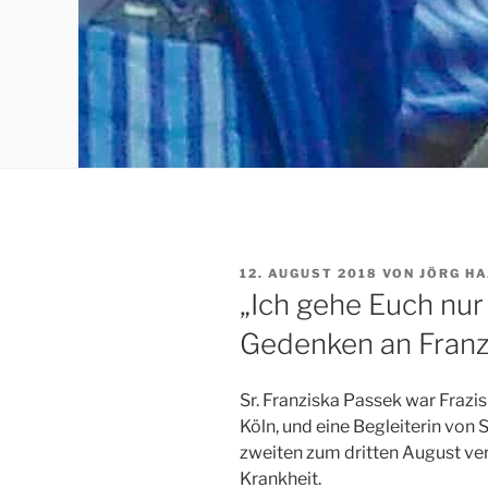
VERÖFFENTLICHT
12. AUGUST 2018
VON
JÖRG H
AM
„Ich gehe Euch nur
Gedenken an Franz
Sr. Franziska Passek war Frazi
Köln, und eine Begleiterin von
zweiten zum dritten August ver
Krankheit.