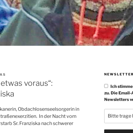
NEWSLETTE
AAS
 etwas voraus“:
Ich stimm
iska
zu. Die Email
Newsletters v
skanerin, Obdachlosenseelsorgerin in
 Straßenexerzitien. In der Nacht vom
starb Sr. Franziska nach schwerer