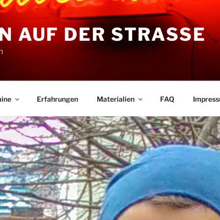
N AUF DER STRASSE
n
ine
Erfahrungen
Materialien
FAQ
Impres