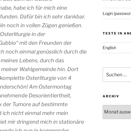
abe, habe ich für mich eine
Login (passwor
funden. Dafür bin ich sehr dankbar.
öln noch in vollen Zügen genießen.
Osterliturgie in der
TEXTE IN A
Gubbio“ mit den Freunden der
English
ich noch einmal genüsslich durch die
 meines Lebens, durch das
zu meiner Wahlgemeinde hin. Dort
Suchen
nach:
komplette Osterliturgie von 4
wunderschön! Am Ostermontag
zunehmende Desorientiertheit,
ARCHIV
k der Tumore auf bestimmte
Archiv
d ich nicht einmal mehr mein
et mir dringend mich in stationäre
werde ich nun in kommender