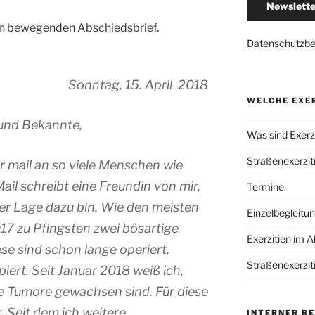
sen bewegenden Abschiedsbrief.
Datenschutzb
 15. April 2018
WELCHE EXER
und Bekannte,
Was sind Exerzi
Straßenexerzit
r mail an so viele Menschen wie
il schreibt eine Freundin von mir,
Termine
 der Lage dazu bin. Wie den meisten
Einzelbegleitu
17 zu Pfingsten zwei bösartige
Exerzitien im A
ese sind schon lange operiert,
Straßenexerzit
ert. Seit Januar 2018 weiß ich,
le Tumore gewachsen sind. Für diese
. Seit dem ich weitere
INTERNER B