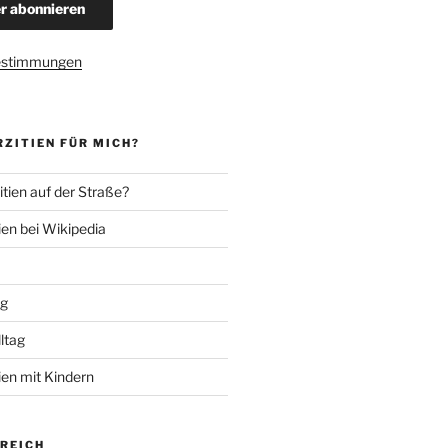
estimmungen
ZITIEN FÜR MICH?
tien auf der Straße?
ien bei Wikipedia
ng
lltag
ien mit Kindern
EREICH