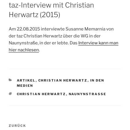
AM
taz-Interview mit Christian
Herwartz (2015)
Am 22.08.2015 interviewte Susanne Memarnia von
der taz Christian Herwartz über die WG in der
Naunynstraße, in der er lebte. Das
Interview kann man
hier nachlesen
.
KATEGORIEN
ARTIKEL
,
CHRISTIAN HERWARTZ
,
IN DEN
MEDIEN
SCHLAGWÖRTER
CHRISTIAN HERWARTZ
,
NAUNYNSTRASSE
Beitragsnavigation
Vorheriger
ZURÜCK