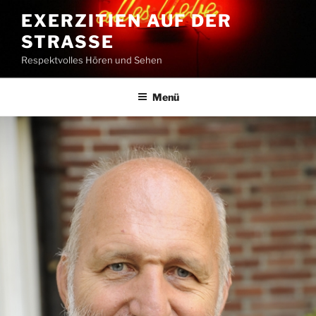
Zum
EXERZITIEN AUF DER
Inhalt
STRASSE
springen
Respektvolles Hören und Sehen
Menü