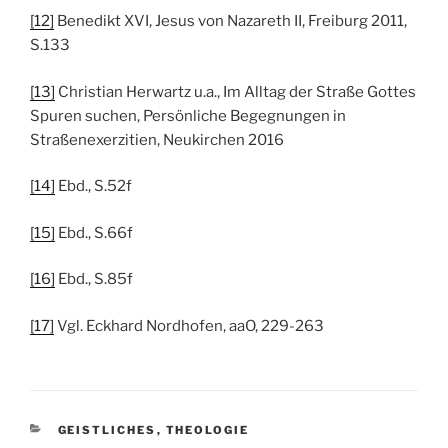
[12]
Benedikt XVI, Jesus von Nazareth II, Freiburg 2011,
S.133
[13]
Christian Herwartz u.a., Im Alltag der Straße Gottes
Spuren suchen, Persönliche Begegnungen in
Straßenexerzitien, Neukirchen 2016
[14]
Ebd., S.52f
[15]
Ebd., S.66f
[16]
Ebd., S.85f
[17]
Vgl. Eckhard Nordhofen, aaO, 229-263
KATEGORIEN
GEISTLICHES
,
THEOLOGIE