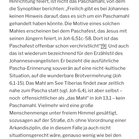
Hinrichtung feiert, ist nicht das Paschamahl, von dem
die Synoptiker berichten: „Freilich gibt es bei Johannes
keinen Hinweis darauf, dass es sich um ein Paschamahl
gehandelt haben könnte. Die Motive eines solchen
Mahles erscheinen bei dem Paschafest, das Jesus mit
seinen Jüngern feiert, in Joh 6,51c-58. Dort ist das
Paschafest offenbar schon verchristlicht“
[9]
Und auch
das ist wiederum bezeichnend für den Erzählstil des
Johannesevangelisten: Er bezieht die ausführliche
Pascha-Erinnerung souverän auf eine nicht-kultische
Situation, auf die wunderbare Brotvermehrung (Joh
6,1-15). Das Mahl am See Tiberias findet zwar zeitlich
nahe zum Pascha statt (vgl. Joh 6,4), ist aber selbst –
noch offensichtlicher als „das Mahl“ in Joh 13,1 – kein
Paschamahl. Vielmehr wird eine große
Menschenmenge unter freiem Himmel gesättigt,
sozusagen auf der Straße, d.h. ohne Vorordnung einer
Arkandisziplin, die in diesem Falle ja auch nicht
situationsgerecht wäre, genauso wenig wie bei den