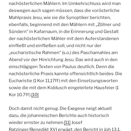
nachösterlichen Mählern. Im Umkehrschluss wird man
deswegen auch sagen müssen, dass die vorösterliche
Mahlpraxis Jesu, wie sie die Synoptiker berichten,
ebenfalls, beginnend mit den Mählern mit „Zöllner und
Sündern“ in Kafarnaum, in die Erinnerung und Gestalt
der nachösterlichen Mähler mit dem Auferstandenen
einfließt und einfließen soll, und nicht nur der
„eucharistische Rahmen“ (s.o.) des Paschamahles am
Abend vor der Hinrichtung Jesu. Das wird auch in den
einschlägigen Texten von Paulus deutlich. Denn die
nachösterliche Praxis kannte offensichtlich beides: Die
Eucharistie (1 Kor 11,17ff) mit den Einsetzungsworten
sowie die mit dem Kiddusch eingeleitete Hausfeier (1
Kor 10.7ff).
[10]
Doch damit nicht genug. Die Exegese neigt aktuell
dazu, die johanneischen Berichte auch historisch
wieder ernster zu nehmen.
[11]
Josef
Ratzinger/Benedikt XVI erwägt, den Bericht in Joh 13,1,