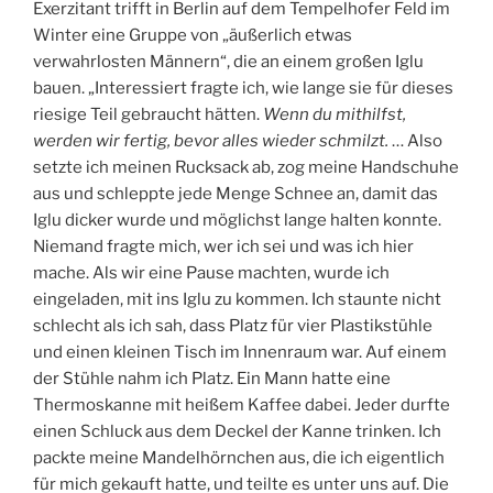
Exerzitant trifft in Berlin auf dem Tempelhofer Feld im
Winter eine Gruppe von „äußerlich etwas
verwahrlosten Männern“, die an einem großen Iglu
bauen. „Interessiert fragte ich, wie lange sie für dieses
riesige Teil gebraucht hätten.
Wenn du mithilfst,
werden wir fertig, bevor alles wieder schmilzt.
… Also
setzte ich meinen Rucksack ab, zog meine Handschuhe
aus und schleppte jede Menge Schnee an, damit das
Iglu dicker wurde und möglichst lange halten konnte.
Niemand fragte mich, wer ich sei und was ich hier
mache. Als wir eine Pause machten, wurde ich
eingeladen, mit ins Iglu zu kommen. Ich staunte nicht
schlecht als ich sah, dass Platz für vier Plastikstühle
und einen kleinen Tisch im Innenraum war. Auf einem
der Stühle nahm ich Platz. Ein Mann hatte eine
Thermoskanne mit heißem Kaffee dabei. Jeder durfte
einen Schluck aus dem Deckel der Kanne trinken. Ich
packte meine Mandelhörnchen aus, die ich eigentlich
für mich gekauft hatte, und teilte es unter uns auf. Die