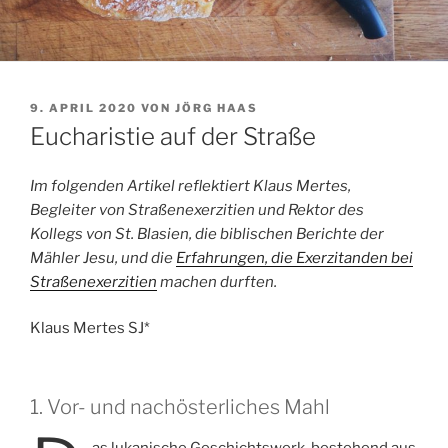
VERÖFFENTLICHT
9. APRIL 2020
VON
JÖRG HAAS
AM
Eucharistie auf der Straße
Im folgenden Artikel reflektiert Klaus Mertes,
Begleiter von Straßenexerzitien und Rektor des
Kollegs von St. Blasien, die biblischen Berichte der
Mähler Jesu, und die
Erfahrungen, die Exerzitanden bei
Straßenexerzitien
machen durften.
Klaus Mertes SJ*
1. Vor- und nachösterliches Mahl
as lukanische Geschichtswerk, bestehend aus