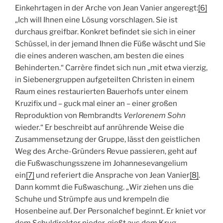
Einkehrtagen in der Arche von Jean Vanier angeregt:
[6]
„Ich will Ihnen eine Lösung vorschlagen. Sie ist
durchaus greifbar. Konkret befindet sie sich in einer
Schüssel, in der jemand Ihnen die Füße wäscht und Sie
die eines anderen waschen, am besten die eines
Behinderten.“ Carrère findet sich nun „mit etwa vierzig,
in Siebenergruppen aufgeteilten Christen in einem
Raum eines restaurierten Bauerhofs unter einem
Kruzifix und – guck mal einer an – einer großen
Reproduktion von Rembrandts
Verlorenem Sohn
wieder.“ Er beschreibt auf anrührende Weise die
Zusammensetzung der Gruppe, lässt den geistlichen
Weg des Arche-Gründers Revue passieren, geht auf
die Fußwaschungsszene im Johannesevangelium
ein
[7]
und referiert die Ansprache von Jean Vanier
[8]
.
Dann kommt die Fußwaschung. „Wir ziehen uns die
Schuhe und Strümpfe aus und krempeln die
Hosenbeine auf. Der Personalchef beginnt. Er kniet vor
dem Schuldirektor nieder, gießt aus dem Krug