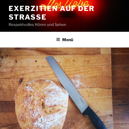
Zum
EXERZITIEN AUF DER
Inhalt
STRASSE
springen
Respektvolles Hören und Sehen
Menü