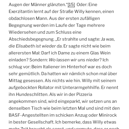
Augen der Männer glänzten.“
[15]
Oder: Eine
Exerzitantin lernt auf der Straße Willy kennen, einen
obdachlosen Mann. Aus der ersten zufälligen
Begegnung werden im Laufe der Tage mehrere
Wiedersehen und zum Schluss eine
Abschiedsbegegnung. „Er strahlte und sagte:
Ja was,
die Elisabeth ist wieder da
. Er sagte nicht wie beim
allerersten Mal: Darf ich Dame zu einem Glas Wein
einladen? Sondern:
Wo lassen wir uns nieder
? Ich
schlug vor: Beim Italiener im Hinterhof war es doch
sehr gemütlich. Da hatten wir nämlich schon mal über
Mittag gesessen. Als nichts wie hin. Willy mit seinem
aufgebockten
Rollator mit Unterarmgehhilfe. Er nennt
ihn
Hundeschlitten
. Als wir in der Pizzeria
angekommen sind, wird eingeparkt, wir setzen uns an
denselben Tisch wie beim letzten Mal und sind mit den
BASF-Angestellten im schicken Anzug oder Minirock
in bester Gesellschaft. Ich bemerke, dass Willy etwas
mehr Zeit braucht als sonst, und vermute, dass er noch