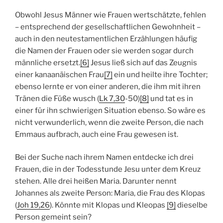
Obwohl Jesus Männer wie Frauen wertschätzte, fehlen
– entsprechend der gesellschaftlichen Gewohnheit –
auch in den neutestamentlichen Erzählungen häufig
die Namen der Frauen oder sie werden sogar durch
männliche ersetzt.
[6]
Jesus ließ sich auf das Zeugnis
einer kanaanäischen Frau
[7]
ein und heilte ihre Tochter;
ebenso lernte er von einer anderen, die ihm mit ihren
Tränen die Füße wusch (
Lk 7,30
-50)
[8]
und tat es in
einer für ihn schwierigen Situation ebenso. So wäre es
nicht verwunderlich, wenn die zweite Person, die nach
Emmaus aufbrach, auch eine Frau gewesen ist.
Bei der Suche nach ihrem Namen entdecke ich drei
Frauen, die in der Todesstunde Jesu unter dem Kreuz
stehen. Alle drei heißen Maria. Darunter nennt
Johannes als zweite Person: Maria, die Frau des Klopas
(
Jo
h
19,26
). Könnte mit Klopas und Kleopas
[9]
dieselbe
Person gemeint sein?