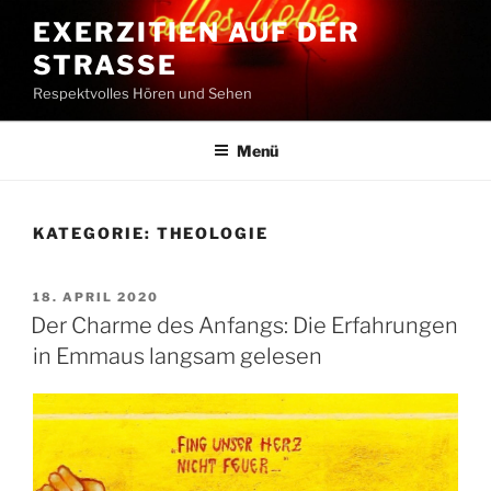
Zum
EXERZITIEN AUF DER
Inhalt
STRASSE
springen
Respektvolles Hören und Sehen
Menü
KATEGORIE:
THEOLOGIE
VERÖFFENTLICHT
18. APRIL 2020
AM
Der Charme des Anfangs: Die Erfahrungen
in Emmaus langsam gelesen