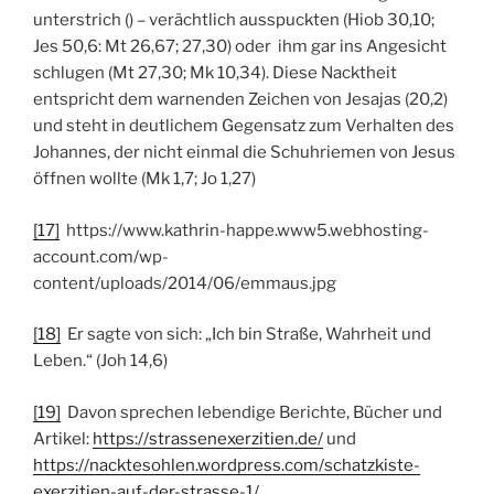
unterstrich () – verächtlich ausspuckten (Hiob 30,10;
Jes 50,6: Mt 26,67; 27,30) oder ihm gar ins Angesicht
schlugen (Mt 27,30; Mk 10,34). Diese Nacktheit
entspricht dem warnenden Zeichen von Jesajas (20,2)
und steht in deutlichem Gegensatz zum Verhalten des
Johannes, der nicht einmal die Schuhriemen von Jesus
öffnen wollte (Mk 1,7; Jo 1,27)
[17]
https://www.kathrin-happe.www5.webhosting-
account.com/wp-
content/uploads/2014/06/emmaus.jpg
[18]
Er sagte von sich: „Ich bin Straße, Wahrheit und
Leben.“ (Joh 14,6)
[19]
Davon sprechen lebendige Berichte, Bücher und
Artikel:
https://strassenexerzitien.de/
und
https://nacktesohlen.wordpress.com/schatzkiste-
exerzitien-auf-der-strasse-1/