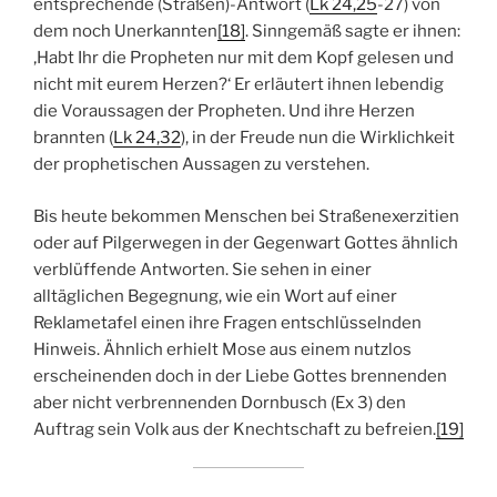
entsprechende (Straßen)-Antwort (
Lk 24,25
-27) von
dem noch Unerkannten
[18]
. Sinngemäß sagte er ihnen:
‚Habt Ihr die Propheten nur mit dem Kopf gelesen und
nicht mit eurem Herzen?‘ Er erläutert ihnen lebendig
die Voraussagen der Propheten. Und ihre Herzen
brannten (
Lk 24,32
), in der Freude nun die Wirklichkeit
der prophetischen Aussagen zu verstehen.
Bis heute bekommen Menschen bei Straßenexerzitien
oder auf Pilgerwegen in der Gegenwart Gottes ähnlich
verblüffende Antworten. Sie sehen in einer
alltäglichen Begegnung, wie ein Wort auf einer
Reklametafel einen ihre Fragen entschlüsselnden
Hinweis. Ähnlich erhielt Mose aus einem nutzlos
erscheinenden doch in der Liebe Gottes brennenden
aber nicht verbrennenden Dornbusch (Ex 3) den
Auftrag sein Volk aus der Knechtschaft zu befreien.
[19]