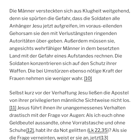
Die Männer versteckten sich aus Klugheit weitgehend,
denn sie spürten die Gefahr, dass die Soldaten alle
Anhänger Jesu jetzt aufgreifen, im voraus-eilenden
Gehorsam sie den mit Verlustängsten ringenden
Autoritäten über-geben. Außerdem müssen sie,
angesichts wehrfähiger Männer in dem besetzten
Land mit der Gefahr eines Aufstandes rechnen. Die
Soldaten konzentrieren sich auf den Schutz ihrer
Waffen. Die bei Umstürzen ebenso nötige Kraft der
Frauen nehmen sie weniger wahr.
[10]
Selbst kurz vor der Verhaftung Jesu ließen die Apostel
von ihrer privilegierten männliche Sichtweise nicht los.
[11]
Jesus führt ihnen ihr unangemessenes Verhalten
drastisch mit der Frage vor Augen: Als ich euch ohne
Geldbeutel aussandte, ohne Vorratstasche und ohne
Schuhe
[12]
, habt ihr da Not gelitten (
Lk 22,35
)? Als sie
die Frage verneinten, weist er sie an, jetzt
[13]