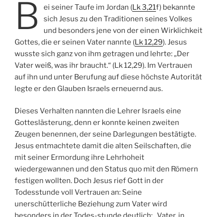
B
ei seiner Taufe im Jordan (
Lk 3,21
f) bekannte
sich Jesus zu den Traditionen seines Volkes
und besonders jene von der einen Wirklichkeit
Gottes, die er seinen Vater nannte (
Lk 12,29
). Jesus
wusste sich ganz von ihm getragen und lehrte: „Der
Vater weiß, was ihr braucht.“ (Lk 12,29). Im Vertrauen
auf ihn und unter Berufung auf diese höchste Autorität
legte er den Glauben Israels erneuernd aus.
Dieses Verhalten nannten die Lehrer Israels eine
Gotteslästerung, denn er konnte keinen zweiten
Zeugen benennen, der seine Darlegungen bestätigte.
Jesus entmachtete damit die alten Seilschaften, die
mit seiner Ermordung ihre Lehrhoheit
wiedergewannen und den Status quo mit den Römern
festigen wollten. Doch Jesus rief Gott in der
Todesstunde voll Vertrauen an: Seine
unerschütterliche Beziehung zum Vater wird
besonders in der Todes-stunde deutlich: „Vater, in