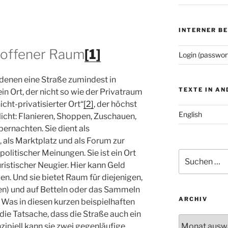
INTERNER B
 offener Raum
[1]
Login (passwor
 denen eine Straße zumindest in
TEXTE IN A
 ein Ort, der nicht so wie der Privatraum
„nicht-privatisierter Ort“
[2]
, der höchst
English
icht: Flanieren, Shoppen, Zuschauen,
bernachten. Sie dient als
 als Marktplatz und als Forum zur
litischer Meinungen. Sie ist ein Ort
Suchen
stischer Neugier. Hier kann Geld
nach:
. Und sie bietet Raum für diejenigen,
sen) und auf Betteln oder das Sammeln
ARCHIV
Was in diesen kurzen beispielhaften
die Tatsache, dass die Straße auch ein
Archiv
zipiell kann sie zwei gegenläufige