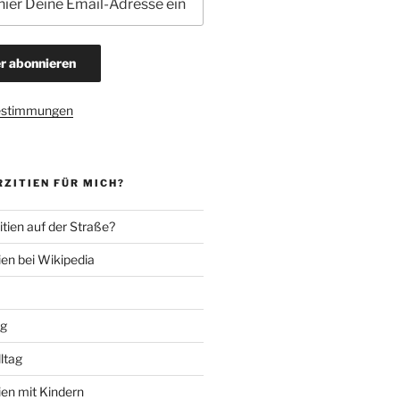
estimmungen
ZITIEN FÜR MICH?
tien auf der Straße?
ien bei Wikipedia
ng
lltag
ien mit Kindern