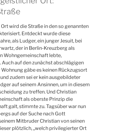
eistlicher Ort:
Straße
r Ort wird die Straße in den so genannten
kterisiert. Entdeckt wurde diese
re, als Ludger, ein junger Jesuit, bei
wartz, der in Berlin-Kreuzberg als
nen Wohngemeinschaft lebte,
e. Auch auf den zunächst abschlägigen
er Wohnung gäbe es keinen Rückzugsort
und zudem sei er kein ausgebildeter
udger auf seinem Ansinnen, um in diesem
cheidung zu treffen. Und Christian
inschaft als oberste Prinzip die
ft galt, stimmte zu. Tagsüber war nun
ergs auf der Suche nach Gott
seinem Mitbruder Christian von seinen
ser plötzlich, „welch privilegierter Ort
.