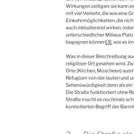
Wirkungen zeitigen: sie kann
e
mit viel Verkehr, die wie eine 
Einkehrmöglichkeiten, die nicht
auch
inkludierend
wirken, inde
unterschiedlicher Milieus Plat
begegnen können
[3]
, wie es im
Was in dieser Beschreibung auch
religiöser Ort gesehen wird. Zw
Orte (Kirchen, Moscheen) ausm
Refugium von der lauten und u
Sehenswürdigkeit denn als ei
Die Straße funktioniert ohne Re
Straße macht es nochmals schwi
konnotierten Begriff der Barmh