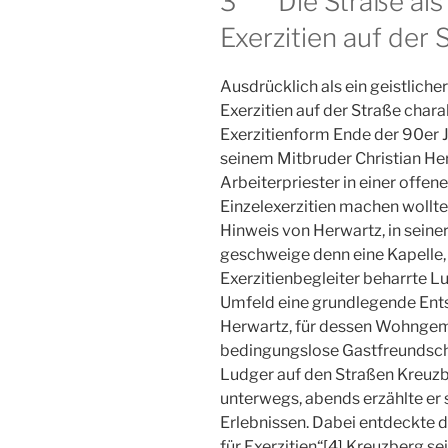
3 Die Straße als g
Exerzitien auf der 
Ausdrücklich als ein geistliche
Exerzitien auf der Straße chara
Exerzitienform Ende der 90er Jah
seinem Mitbruder Christian Her
Arbeiterpriester in einer offe
Einzelexerzitien machen wollt
Hinweis von Herwartz, in sein
geschweige denn eine Kapelle, 
Exerzitienbegleiter beharrte L
Umfeld eine grundlegende Ents
Herwartz, für dessen Wohngeme
bedingungslose Gastfreundscha
Ludger auf den Straßen Kreuzb
unterwegs, abends erzählte er 
Erlebnissen. Dabei entdeckte die
für Exerzitien“
[4]
Kreuzberg sei