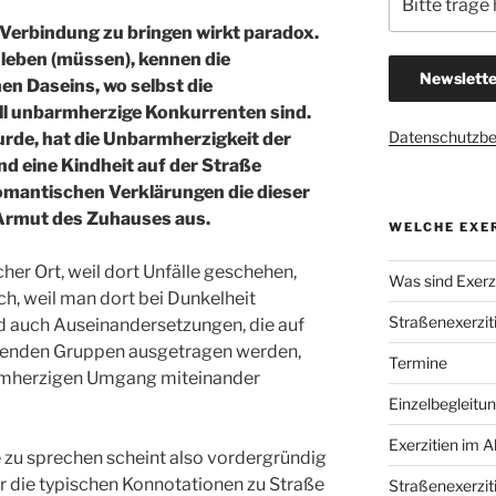
 Verbindung zu bringen wirkt paradox.
 leben (müssen), kennen die
en Daseins, wo selbst die
ll unbarmherzige Konkurrenten sind.
Datenschutzb
urde, hat die Unbarmherzigkeit der
nd eine Kindheit auf der Straße
romantischen Verklärungen die dieser
Armut des Zuhauses aus.
WELCHE EXER
cher Ort, weil dort Unfälle geschehen,
Was sind Exerzi
ich, weil man dort bei Dunkelheit
Straßenexerzit
nd auch Auseinandersetzungen, die auf
erenden Gruppen ausgetragen werden,
Termine
armherzigen Umgang miteinander
Einzelbegleitu
Exerzitien im A
 zu sprechen scheint also vordergründig
ar die typischen Konnotationen zu Straße
Straßenexerzit