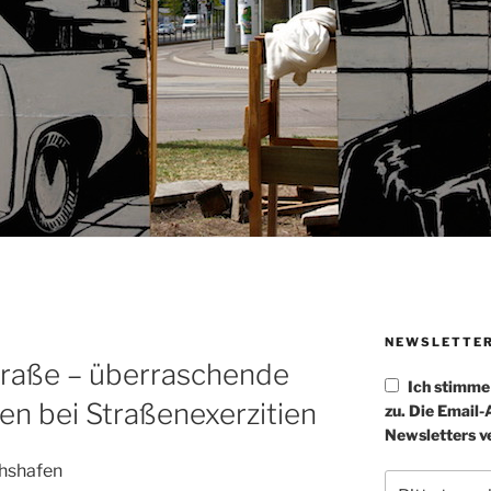
NEWSLETTE
traße – überraschende
Ich stimm
n bei Straßenexerzitien
zu. Die Email
Newsletters v
chshafen