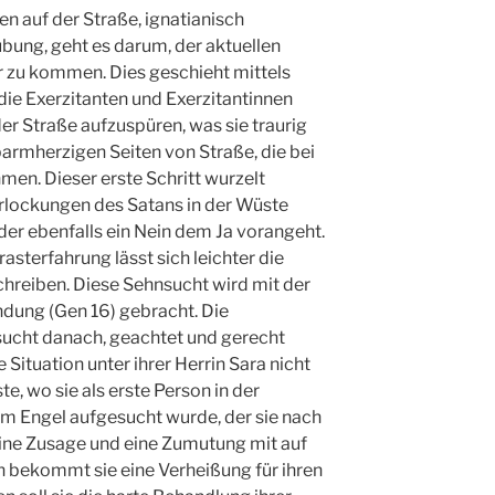
ien auf der Straße, ignatianisch
ung, geht es darum, der aktuellen
r zu kommen. Dies geschieht mittels
die Exerzitanten und Exerzitantinnen
er Straße aufzuspüren, was sie traurig
barmherzigen Seiten von Straße, die bei
en. Dieser erste Schritt wurzelt
erlockungen des Satans in der Wüste
i der ebenfalls ein Nein dem Ja vorangeht.
sterfahrung lässt sich leichter die
hreiben. Diese Sehnsucht wird mit der
ndung (Gen 16) gebracht. Die
ucht danach, geachtet und gerecht
 Situation unter ihrer Herrin Sara nicht
ste, wo sie als erste Person in der
em Engel aufgesucht wurde, der sie nach
eine Zusage und eine Zumutung mit auf
n bekommt sie eine Verheißung für ihren