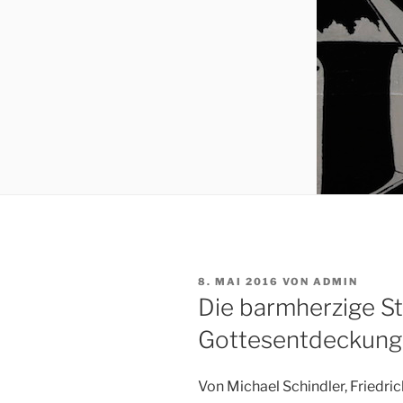
VERÖFFENTLICHT
8. MAI 2016
VON
ADMIN
AM
Die barmherzige S
Gottesentdeckunge
Von Michael Schindler, Friedri