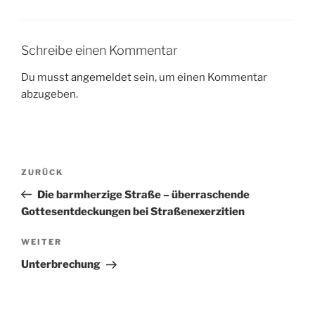
Schreibe einen Kommentar
Du musst
angemeldet
sein, um einen Kommentar
abzugeben.
Beitragsnavigation
Vorheriger
ZURÜCK
Beitrag
Die barmherzige Straße – überraschende
Gottesentdeckungen bei Straßenexerzitien
Nächster
WEITER
Beitrag
Unterbrechung