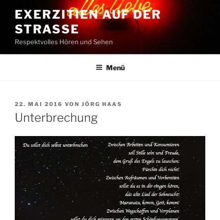
Zum
EXERZITIEN AUF DER
Inhalt
STRASSE
springen
Respektvolles Hören und Sehen
Menü
VERÖFFENTLICHT
22. MAI 2016
VON
JÖRG HAAS
AM
Unterbrechung