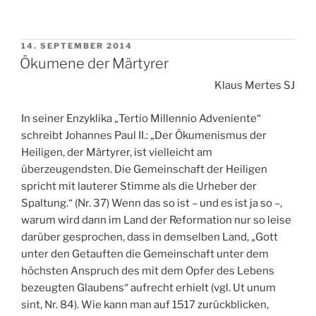
VERÖFFENTLICHT
14. SEPTEMBER 2014
AM
Ökumene der Märtyrer
Klaus Mertes SJ
In seiner Enzyklika „Tertio Millennio Adveniente“
schreibt Johannes Paul II.: „Der Ökumenismus der
Heiligen, der Märtyrer, ist vielleicht am
überzeugendsten. Die Gemeinschaft der Heiligen
spricht mit lauterer Stimme als die Urheber der
Spaltung.“ (Nr. 37) Wenn das so ist – und es ist ja so –,
warum wird dann im Land der Reformation nur so leise
darüber gesprochen, dass in demselben Land, „Gott
unter den Getauften die Gemeinschaft unter dem
höchsten Anspruch des mit dem Opfer des Lebens
bezeugten Glaubens“ aufrecht erhielt (vgl. Ut unum
sint, Nr. 84). Wie kann man auf 1517 zurückblicken,