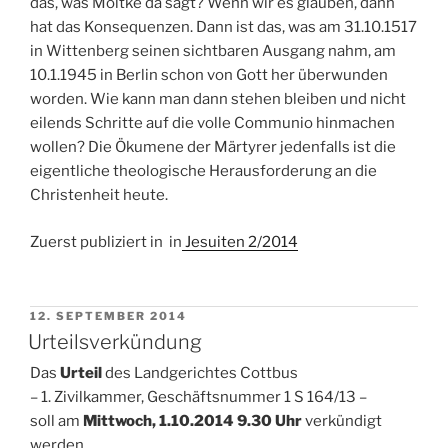
das, was Moltke da sagt? Wenn wir es glauben, dann
hat das Konsequenzen. Dann ist das, was am 31.10.1517
in Wittenberg seinen sichtbaren Ausgang nahm, am
10.1.1945 in Berlin schon von Gott her überwunden
worden. Wie kann man dann stehen bleiben und nicht
eilends Schritte auf die volle Communio hinmachen
wollen? Die Ökumene der Märtyrer jedenfalls ist die
eigentliche theologische Herausforderung an die
Christenheit heute.
Zuerst publiziert in in
Jesuiten 2/2014
VERÖFFENTLICHT
12. SEPTEMBER 2014
AM
Urteilsverkündung
Das
Urteil
des Landgerichtes Cottbus
– 1. Zivilkammer, Geschäftsnummer 1 S 164/13 –
soll am
Mittwoch, 1.10.2014 9.30 Uhr
verkündigt
werden.