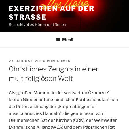
Zum
EXERZITIEN AUF DER
Inhalt
STRASSE
springen
Respektvolles Hören und Sehen
Menü
VERÖFFENTLICHT
27. AUGUST 2014
VON
ADMIN
AM
Christliches Zeugnis in einer
multireligiösen Welt
Als „großen Moment in der weltweiten Ökumene“
lobten Glieder unterschiedlicher Konfessionsfamilien
die Unterzeichnung der „Empfehlungen für
missionarisches Handeln“, die gemeinsam vom
Ökumenischen Rat der Kirchen (ÖRK), der Weltweiten
Evangelische Allianz (WEA) und dem Päpstlichen Rat