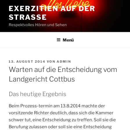
Zum
EXERZITIEN AUF DER
Inhalt
STRASSE
springen
Respektvolles Hören und Sehen
Menü
VERÖFFENTLICHT
13. AUGUST 2014
VON
ADMIN
AM
Warten auf die Entscheidung vom
Landgericht Cottbus
Das heutige Ergebnis
Beim Prozess-termin am 13.8.2014 machte der
vorsitzende Richter deutlich, dass sich die Kammer
schwer tut, eine Entscheidung zu treffen. Soll sie die
Berufung zulassen oder soll sie eine Entscheidung