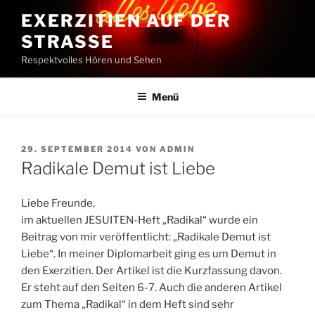
Zum
EXERZITIEN AUF DER
Inhalt
STRASSE
springen
Respektvolles Hören und Sehen
Menü
VERÖFFENTLICHT
29. SEPTEMBER 2014
VON
ADMIN
AM
Radikale Demut ist Liebe
Liebe Freunde,
im aktuellen JESUITEN-Heft „Radikal“ wurde ein
Beitrag von mir veröffentlicht: „Radikale Demut ist
Liebe“. In meiner Diplomarbeit ging es um Demut in
den Exerzitien. Der Artikel ist die Kurzfassung davon.
Er steht auf den Seiten 6-7. Auch die anderen Artikel
zum Thema „Radikal“ in dem Heft sind sehr