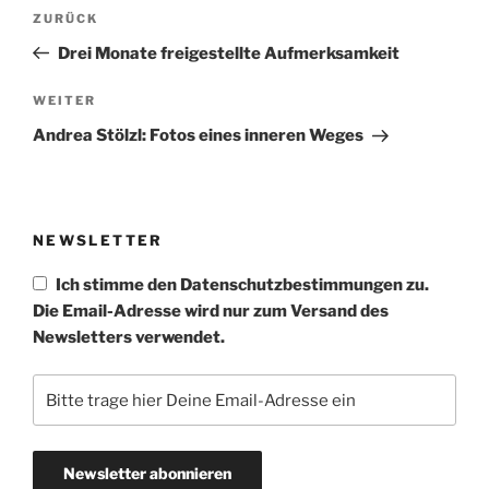
Beitragsnavigation
Vorheriger
ZURÜCK
Beitrag
Drei Monate freigestellte Aufmerksamkeit
Nächster
WEITER
Beitrag
Andrea Stölzl: Fotos eines inneren Weges
NEWSLETTER
Ich stimme den Datenschutzbestimmungen zu.
Die Email-Adresse wird nur zum Versand des
Newsletters verwendet.