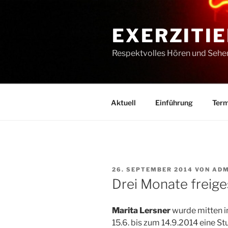
Zum
Inhalt
EXERZITIE
springen
Respektvolles Hören und Sehe
Aktuell
Einführung
Term
VERÖFFENTLICHT
26. SEPTEMBER 2014
VON
ADM
AM
Drei Monate freige
Marita Lersner
wurde mitten in
15.6. bis zum 14.9.2014 eine S