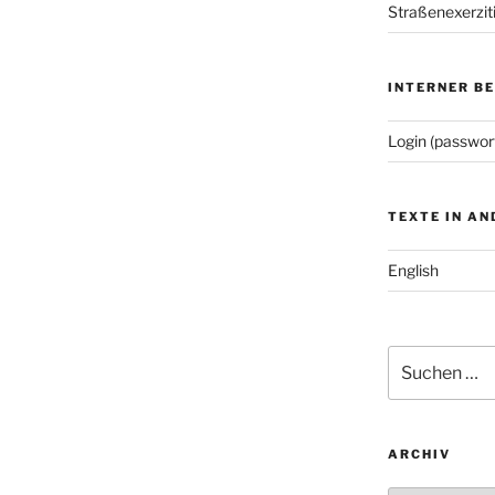
Straßenexerzit
INTERNER B
Login (passwor
TEXTE IN A
English
Suchen
nach:
ARCHIV