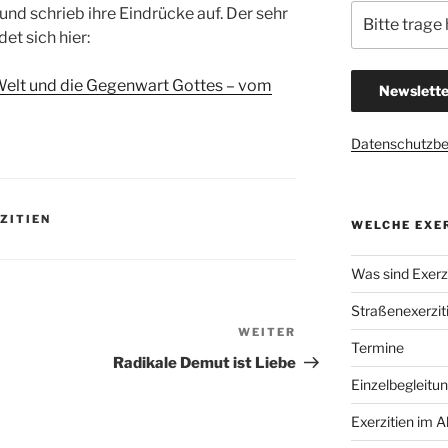
 und schrieb ihre Eindrücke auf. Der sehr
et sich hier:
 Welt und die Gegenwart Gottes – vom
Datenschutzb
ZITIEN
WELCHE EXER
Was sind Exerzi
Straßenexerzit
WEITER
Nächster
Termine
Beitrag
Radikale Demut ist Liebe
Einzelbegleitu
Exerzitien im A