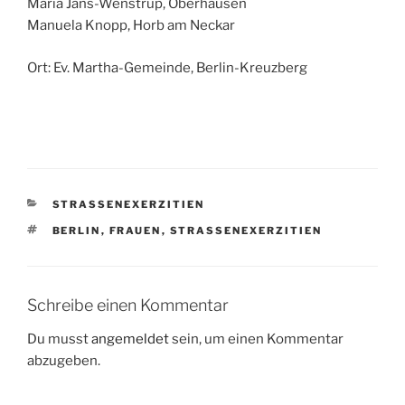
Maria Jans-Wenstrup, Oberhausen
Manuela Knopp, Horb am Neckar
Ort: Ev. Martha-Gemeinde, Berlin-Kreuzberg
KATEGORIEN
STRASSENEXERZITIEN
SCHLAGWÖRTER
BERLIN
,
FRAUEN
,
STRASSENEXERZITIEN
Schreibe einen Kommentar
Du musst
angemeldet
sein, um einen Kommentar
abzugeben.