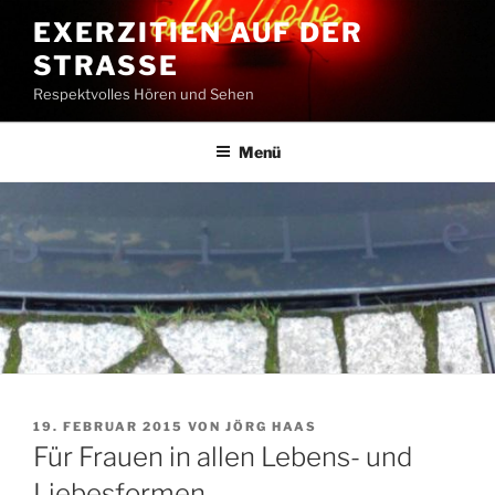
Zum
EXERZITIEN AUF DER
Inhalt
STRASSE
springen
Respektvolles Hören und Sehen
Menü
VERÖFFENTLICHT
19. FEBRUAR 2015
VON
JÖRG HAAS
AM
Für Frauen in allen Lebens- und
Liebesformen