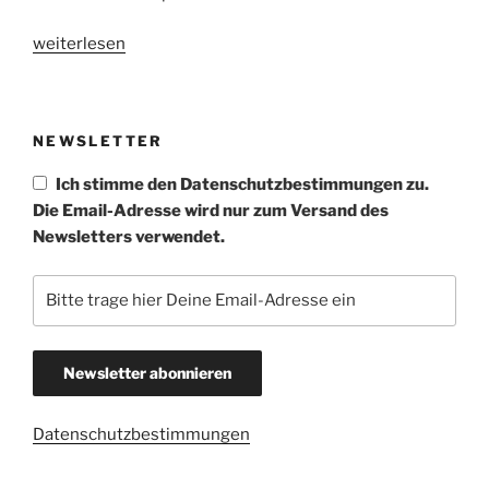
„Exerzitien
weiterlesen
für
Frauen
liebende
NEWSLETTER
Frauen
in
Ich stimme den Datenschutzbestimmungen zu.
Berlin“
Die Email-Adresse wird nur zum Versand des
Newsletters verwendet.
Datenschutzbestimmungen