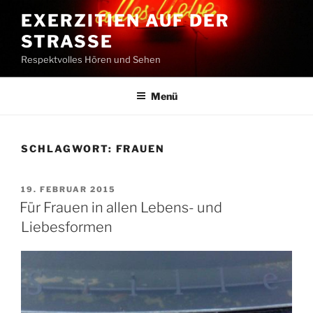
Zum
EXERZITIEN AUF DER
Inhalt
STRASSE
springen
Respektvolles Hören und Sehen
Menü
SCHLAGWORT:
FRAUEN
VERÖFFENTLICHT
19. FEBRUAR 2015
AM
Für Frauen in allen Lebens- und
Liebesformen