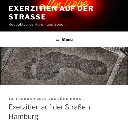
Zum
EXERZITIEN AUF DER
Inhalt
STRASSE
springen
Respektvolles Hören und Sehen
Menü
VERÖFFENTLICHT
12. FEBRUAR 2015
VON
JÖRG HAAS
AM
Exerzitien auf der Straße in
Hamburg