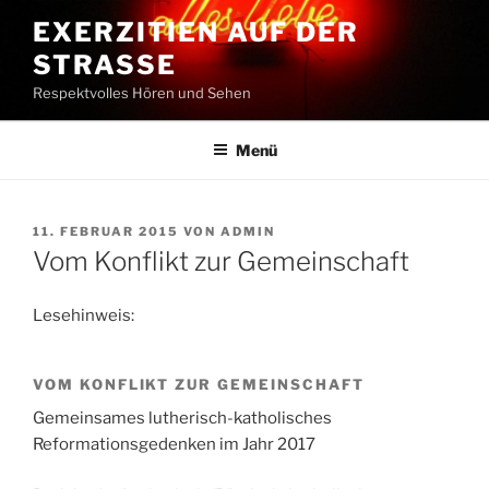
Zum
EXERZITIEN AUF DER
Inhalt
STRASSE
springen
Respektvolles Hören und Sehen
Menü
VERÖFFENTLICHT
11. FEBRUAR 2015
VON
ADMIN
AM
Vom Konflikt zur Gemeinschaft
Lesehinweis:
VOM KONFLIKT ZUR GEMEINSCHAFT
Gemeinsames lutherisch-katholisches
Reformationsgedenken im Jahr 2017