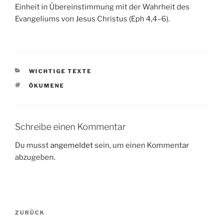
Einheit in Übereinstimmung mit der Wahrheit des
Evangeliums von Jesus Christus (Eph 4,4–6).
KATEGORIEN
WICHTIGE TEXTE
SCHLAGWÖRTER
ÖKUMENE
Schreibe einen Kommentar
Du musst
angemeldet
sein, um einen Kommentar
abzugeben.
Beitragsnavigation
Vorheriger
ZURÜCK