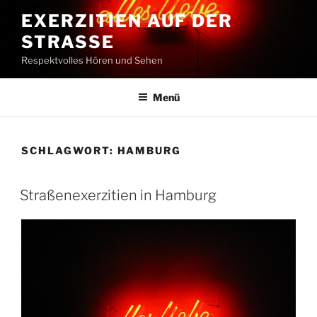
Zum
EXERZITIEN AUF DER
Inhalt
STRASSE
springen
Respektvolles Hören und Sehen
Menü
SCHLAGWORT:
HAMBURG
Straßenexerzitien in Hamburg