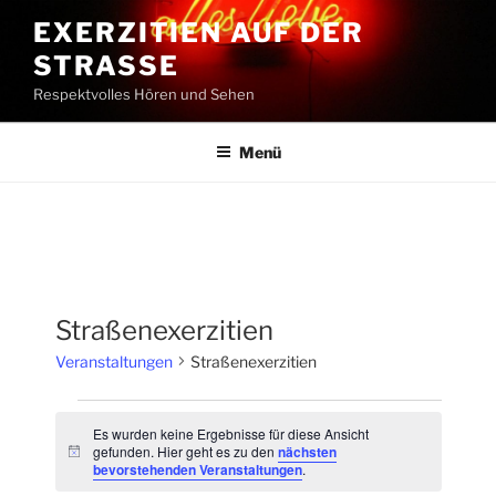
Zum
EXERZITIEN AUF DER
Inhalt
STRASSE
springen
Respektvolles Hören und Sehen
Menü
Straßenexerzitien
Veranstaltungen
Straßenexerzitien
Veranstaltungen
Es wurden keine Ergebnisse für diese Ansicht
gefunden. Hier geht es zu den
nächsten
H
bevorstehenden Veranstaltungen
.
i
n