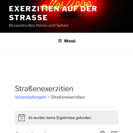
Zum
EXERZITIEN AUF DER
Inhalt
STRASSE
springen
Respektvolles Hören und Sehen
Menü
Straßenexerzitien
Veranstaltungen
Straßenexerzitien
Veranstaltungen
Es wurden keine Ergebnisse gefunden.
H
i
n