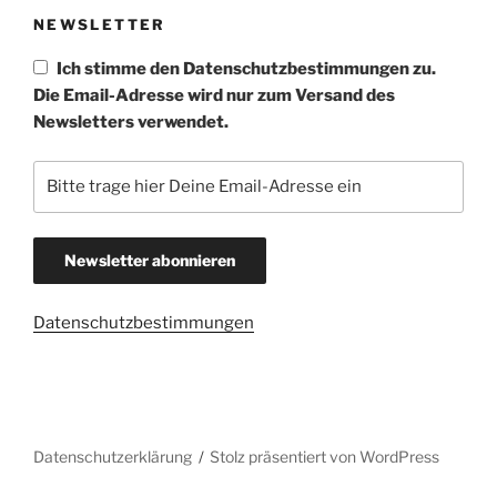
u
h
NEWSLETTER
t
c
e
h
Ich stimme den Datenschutzbestimmungen zu.
n
e
Die Email-Adresse wird nur zum Versand des
-
Newsletters verwendet.
u
N
n
a
d
v
A
i
n
g
s
a
t
i
Datenschutzbestimmungen
i
c
o
h
n
t
e
Datenschutzerklärung
Stolz präsentiert von WordPress
n