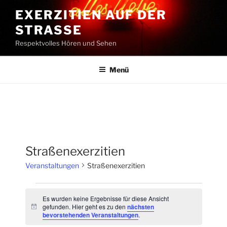
Zum
EXERZITIEN AUF DER
Inhalt
STRASSE
springen
Respektvolles Hören und Sehen
Menü
Straßenexerzitien
Veranstaltungen
Straßenexerzitien
Veranstaltungen
Es wurden keine Ergebnisse für diese Ansicht
gefunden. Hier geht es zu den
nächsten
H
bevorstehenden Veranstaltungen
.
i
n