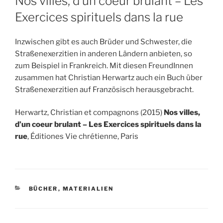
Nos villes, d’un coeur brulant – Les
Exercices spirituels dans la rue
Inzwischen gibt es auch Brüder und Schwester, die
Straßenexerzitien in anderen Ländern anbieten, so
zum Beispiel in Frankreich. Mit diesen FreundInnen
zusammen hat Christian Herwartz auch ein Buch über
Straßenexerzitien auf Französisch herausgebracht.
Herwartz, Christian et compagnons (2015)
Nos villes,
d’un coeur brulant – Les Exercices spirituels dans la
rue
, Éditiones Vie chrétienne, Paris
KATEGORIEN
BÜCHER
,
MATERIALIEN