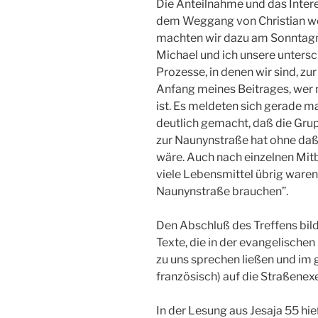
Die Anteilnahme und das Inter
dem Weggang von Christian wei
machten wir dazu am Sonntagmo
Michael und ich unsere untersc
Prozesse, in denen wir sind, zu
Anfang meines Beitrages, wer 
ist. Es meldeten sich gerade m
deutlich gemacht, daß die Gru
zur Naunynstraße hat ohne da
wäre. Auch nach einzelnen Mit
viele Lebensmittel übrig waren,
Naunynstraße brauchen”.
Den Abschluß des Treffens bild
Texte, die in der evangelische
zu uns sprechen ließen und i
französisch) auf die Straßenex
In der Lesung aus Jesaja 55 hie