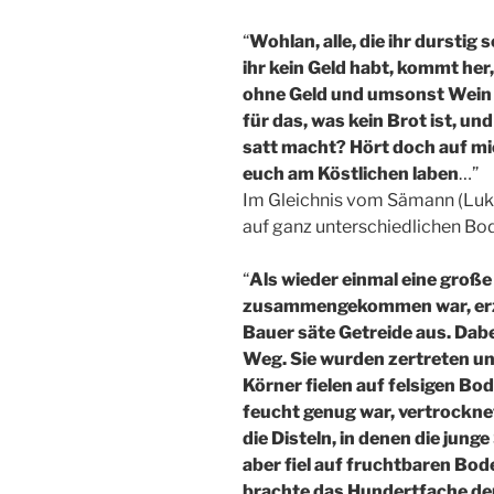
“
Wohlan, alle, die ihr dursti
ihr kein Geld habt, kommt her
ohne Geld und umsonst Wein 
für das, was kein Brot ist, un
satt macht? Hört doch auf mi
euch am Köstlichen laben
…”
Im Gleichnis vom Sämann (Lukas
auf ganz unterschiedlichen Bode
“
Als wieder einmal eine groß
zusammengekommen war, erzäh
Bauer säte Getreide aus. Dabe
Weg. Sie wurden zertreten un
Körner fielen auf felsigen Bode
feucht genug war, vertrocknet
die Disteln, in denen die junge
aber fiel auf fruchtbaren Bo
brachte das Hundertfache der