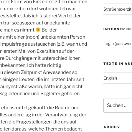
in der Form von Einzelexerzitien machten
en-exerzitien dort wohnten. Ich war
Straßenexerzit
eststellte, daß ich fast drei Viertel der
h traf sozusagen auf unbekannte
ie man es nimmt
Bei der
INTERNER B
uns mit einer (noch) unbekannten Person
Login (passwor
Impulsfrage austauschen (z.B. wann und
m ersten Mal von Exerzitien auf der
ere Durchgänge mit unterschiedlichen
TEXTE IN A
bekannten. Ich hatte richtig
 zu diesem Zeitpunkt Anwesenden so
English
 einigen Leuten, die im letzten Jahr seit
unynstraße waren, hatte ich gar nicht
Begleiterinnen und Begleiter gehören.
Suchen
Lebensmittel gekauft, die Räume und
nach:
les andere lag in der Verantwortung der
n die Fragestellungen, die uns auf
ARCHIV
elten daraus, welche Themen bedacht