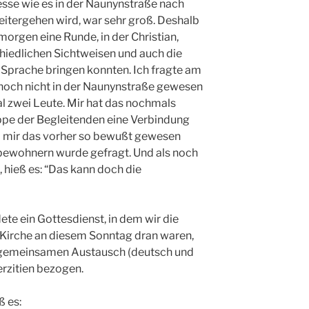
esse wie es in der Naunynstraße nach
tergehen wird, war sehr groß. Deshalb
rgen eine Runde, in der Christian,
hiedlichen Sichtweisen und auch die
r Sprache bringen konnten. Ich fragte am
noch nicht in der Naunynstraße gewesen
al zwei Leute. Mir hat das nochmals
ppe der Begleitenden eine Verbindung
ß mir das vorher so bewußt gewesen
bewohnern wurde gefragt. Und als noch
 hieß es: “Das kann doch die
ete ein Gottesdienst, in dem wir die
n Kirche an diesem Sonntag dran waren,
m gemeinsamen Austausch (deutsch und
erzitien bezogen.
ß es: