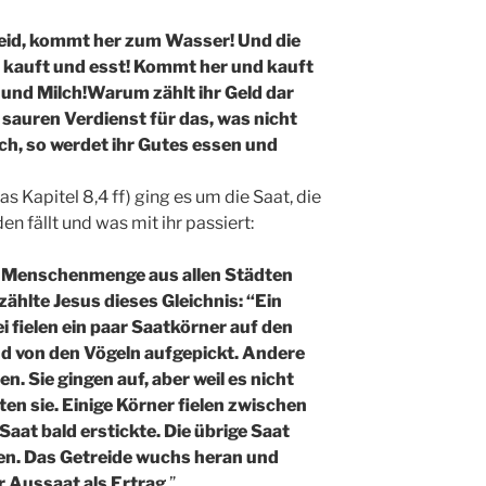
g seid, kommt her zum Wasser! Und die
, kauft und esst! Kommt her und kauft
und Milch!
Warum zählt ihr Geld dar
d sauren Verdienst für das, was nicht
ch, so werdet ihr Gutes essen und
 Kapitel 8,4 ff) ging es um die Saat, die
n fällt und was mit ihr passiert:
e Menschenmenge aus allen Städten
lte Jesus dieses Gleichnis: “Ein
i fielen ein paar Saatkörner auf den
d von den Vögeln aufgepickt. Andere
n. Sie gingen auf, aber weil es nicht
en sie. Einige Körner fielen zwischen
 Saat bald erstickte. Die übrige Saat
den. Das Getreide wuchs heran und
 Aussaat als Ertrag
.”