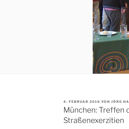
VERÖFFENTLICHT
4. FEBRUAR 2016
VON
JÖRG H
AM
München: Treffen d
Straßenexerzitien