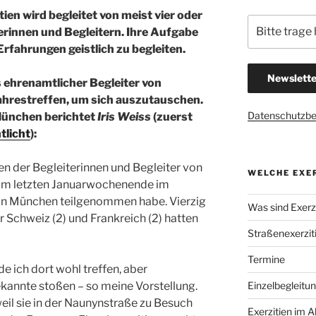
ien wird begleitet von meist vier oder
rinnen und Begleitern. Ihre Aufgabe
 Erfahrungen geistlich zu begleiten.
is ehrenamtlicher Begleiter von
ahrestreffen, um sich auszutauschen.
Datenschutzb
München berichtet
Iris Weiss
(zuerst
tlicht
):
fen der Begleiterinnen und Begleiter von
WELCHE EXER
 am letzten Januarwochenende im
in München teilgenommen habe. Vierzig
Was sind Exerzi
Schweiz (2) und Frankreich (2) hatten
Straßenexerzit
Termine
e ich dort wohl treffen, aber
kannte stoßen – so meine Vorstellung.
Einzelbegleitu
weil sie in der Naunynstraße zu Besuch
Exerzitien im A