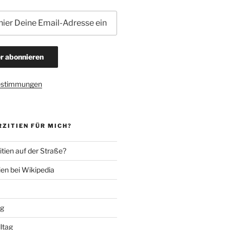
estimmungen
ZITIEN FÜR MICH?
tien auf der Straße?
ien bei Wikipedia
ng
lltag