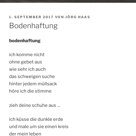
VERÖFFENTLICHT
1. SEPTEMBER 2017
VON
JÖRG HAAS
AM
Bodenhaftung
bodenhaftung
ich komme nicht
ohne gebet aus
wie sehr ich auch
das schweigen suche
hinter jedem müllsack
höre ich die stimme
zieh deine schuhe aus …
ich küsse die dunkle erde
und male um sie einen kreis
der mein leben