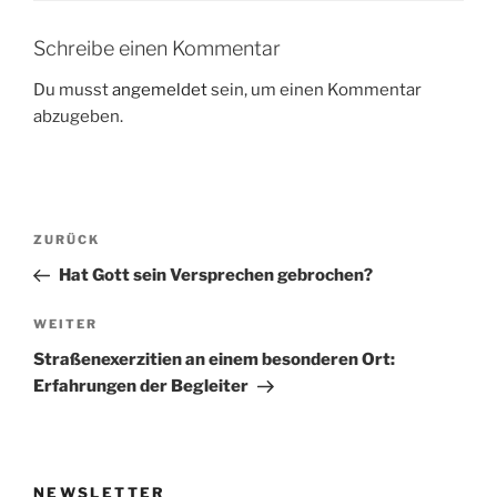
Schreibe einen Kommentar
Du musst
angemeldet
sein, um einen Kommentar
abzugeben.
Beitragsnavigation
Vorheriger
ZURÜCK
Beitrag
Hat Gott sein Versprechen gebrochen?
Nächster
WEITER
Beitrag
Straßenexerzitien an einem besonderen Ort:
Erfahrungen der Begleiter
NEWSLETTER