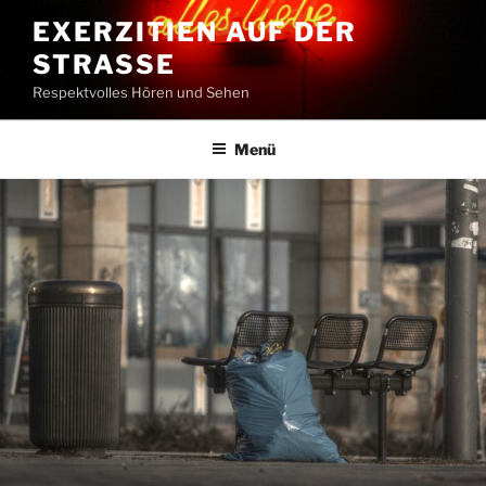
Zum
EXERZITIEN AUF DER
Inhalt
STRASSE
springen
Respektvolles Hören und Sehen
Menü