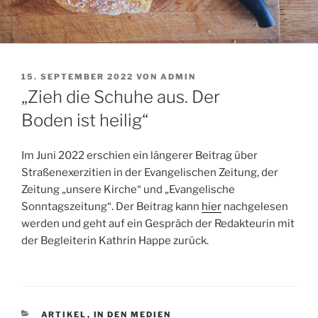
VERÖFFENTLICHT
15. SEPTEMBER 2022
VON
ADMIN
AM
„Zieh die Schuhe aus. Der
Boden ist heilig“
Im Juni 2022 erschien ein längerer Beitrag über
Straßenexerzitien in der Evangelischen Zeitung, der
Zeitung „unsere Kirche“ und „Evangelische
Sonntagszeitung“. Der Beitrag kann
hier
nachgelesen
werden und geht auf ein Gespräch der Redakteurin mit
der Begleiterin Kathrin Happe zurück.
KATEGORIEN
ARTIKEL
,
IN DEN MEDIEN