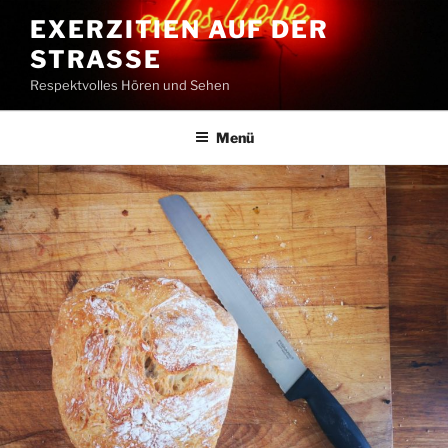
Zum
EXERZITIEN AUF DER
Inhalt
STRASSE
springen
Respektvolles Hören und Sehen
Menü